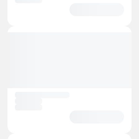
Vemdalen, Funäsfjällen och Lofsdalen. Vi
håller några av våra Drop-in platser
uppskottade under vintern.