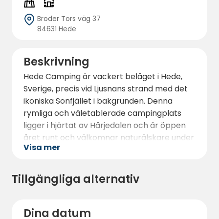
Broder Tors väg 37
84631 Hede
Beskrivning
Hede Camping är vackert beläget i Hede,
Sverige, precis vid Ljusnans strand med det
ikoniska Sonfjället i bakgrunden. Denna
rymliga och väletablerade campingplats
ligger i hjärtat av Härjedalen och är öppen
året runt och välkomnar naturälskare under
Visa mer
alla årstider.
Campingen erbjuder cirka 100 generöst
Tillgängliga alternativ
tilltagna campingtomter med el, varav cirka
70 är åretruntplatser, vilket gör den idealisk
för husvagnar, husbilar och tält. För dem
Dina datum
som vill ha en enklare vistelse finns 8