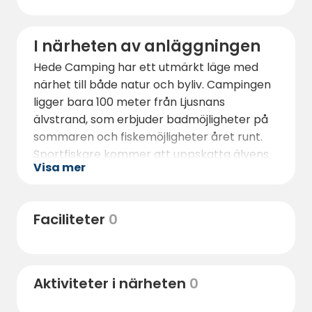
I närheten av anläggningen
Hede Camping har ett utmärkt läge med
närhet till både natur och byliv. Campingen
ligger bara 100 meter från Ljusnans
älvstrand, som erbjuder badmöjligheter på
sommaren och fiskemöjligheter året runt.
Sportfiskare kommer att uppskatta älvens
Visa mer
rykte om bra fiske, medan simmare kan
njuta av uppfriskande dopp under varma
dagar.
Faciliteter
0
Hede centrum ligger inom gångavstånd,
vilket gör det enkelt att nå lokala butiker,
kaféer och vardagliga tjänster utan att
Aktiviteter i närheten
0
behöva en bil. Här hittar du också Sonfjället
Natur & Kultur, som är värd för Hede