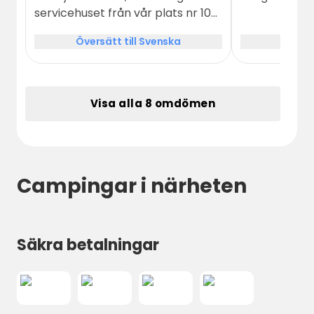
servicehuset från vår plats nr 103.
Hudvänlig camping med
Översätt till Svenska
Översä
hundrastgård och hund fick vara
med inne på poolområdet och
restaurangen.
Visa alla 8 omdömen
Campingar i närheten
Säkra betalningar