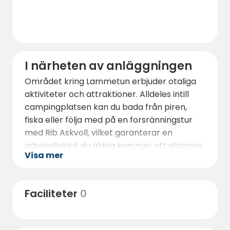
I närheten av anläggningen
Området kring Lammetun erbjuder otaliga
aktiviteter och attraktioner. Alldeles intill
campingplatsen kan du bada från piren,
fiska eller följa med på en forsränningstur
med Rib Askvoll, vilket garanterar en
adrenalinkick du aldrig kommer att glömma.
Visa mer
För dig som vill ha en lugnare dag finns det
fina vandringsleder i närheten med
fantastisk utsikt över fjorden och havet.
Faciliteter
0
Korssund, en liten men charmig kuststad,
ligger bara 10 minuters bilresa bort, och här
hittar du butiker, restauranger och barer.