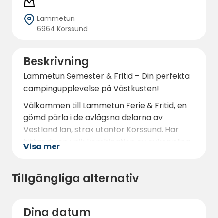
Lammetun
6964 Korssund
Beskrivning
Lammetun Semester & Fritid – Din perfekta
campingupplevelse på Västkusten!
Välkommen till Lammetun Ferie & Fritid, en
gömd pärla i de avlägsna delarna av
Vestland län, strax utanför Korssund. Här
hittar du en unik kombination av avkoppling,
Visa mer
naturupplevelser och spännande aktiviteter.
Campingen är idylliskt belägen med
Tillgängliga alternativ
panoramautsikt över Vilnesfjorden, och du
kan njuta av synen av solen som försvinner i
havet under ljusa sommarkvällar.
Dina datum