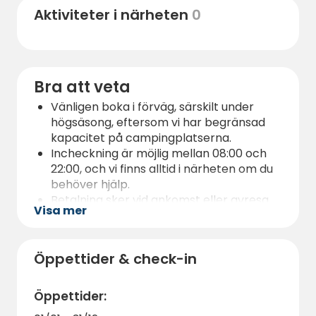
Aktiviteter i närheten
0
Dessutom är det kort avstånd till flera
vackra badplatser där du kan njuta av en
varm sommardag vid havet. Om du vill ha
ett större utbud av restauranger och
Bra att veta
shoppingmöjligheter ligger Førde bara 1,5
timmar bort, med ett brett utbud av butiker,
Vänligen boka i förväg, särskilt under
matställen och kulturella utbud.
högsäsong, eftersom vi har begränsad
kapacitet på campingplatserna.
Incheckning är möjlig mellan 08:00 och
22:00, och vi finns alltid i närheten om du
behöver hjälp.
Betalning sker vid ankomst eller avresa,
Visa mer
och vi erbjuder flexibel avbokningspolicy.
Vi är hundvänliga, så ta gärna med din
fyrbenta vän!
Öppettider & check-in
Det finns en tömningsstation för
gråvatten och kemiska toaletter, samt
tillgång till duschar och tvättmaskin.
Öppettider:
Kom ihåg att vi har båt-, SUP- och