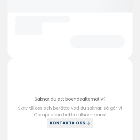
direkt med vänner och familj!
För den äventyrlige erbjuder vi uthyrning av
båtar, kajaker och SUP-brädor, så att ni kan
utforska kusten på egen hand. Vi arrangerar
även guidade turer till Lammetun kustfort,
där ni kan fördjupa er i områdets spännande
historia. Vi erbjuder även paintball,
pubkvällar, föreläsningar och
specialevenemang för grupper som söker
en oförglömlig upplevelse.
Saknar du ett boendealternativ?
Skriv till oss och berätta vad du saknar, så gör vi
Campcation bättre tillsammans!
KONTAKTA OSS