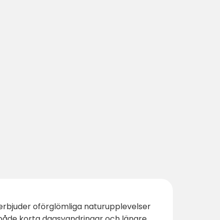
 erbjuder oförglömliga naturupplevelser
 både korta dagsvandringar och längre