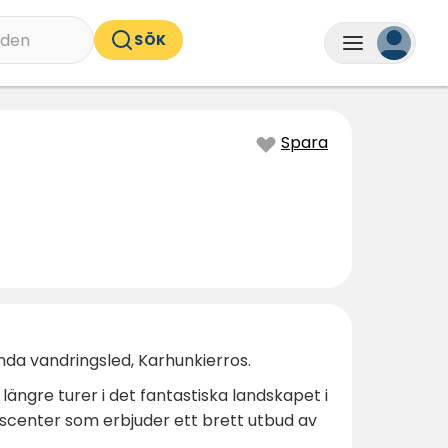
nden
SÖK
Spara
ända vandringsled, Karhunkierros.
ngre turer i det fantastiska landskapet i
ökscenter som erbjuder ett brett utbud av