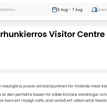
ination...
6 Aug - 7 Aug
Boe
rhunkierros Visitor Centre
n Hautajärvi, precis vid startpunkten för Finlands mest k
är den perfekta basen för både kortare vandringar och lä
nte bara ett mysigt café, utan också ett välutrustat bes
.