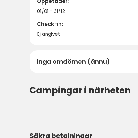
Öppettider:
01/01 - 31/12
Check-in:
Ej angivet
Inga omdömen (ännu)
Campingar i närheten
Säkra betalningar