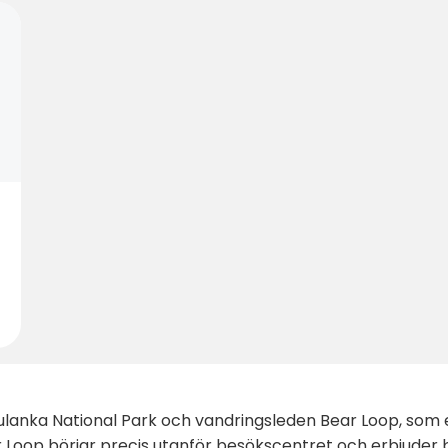
 Oulanka National Park och vandringsleden Bear Loop, som
ar Loop börjar precis utanför besökscentret och erbjuder