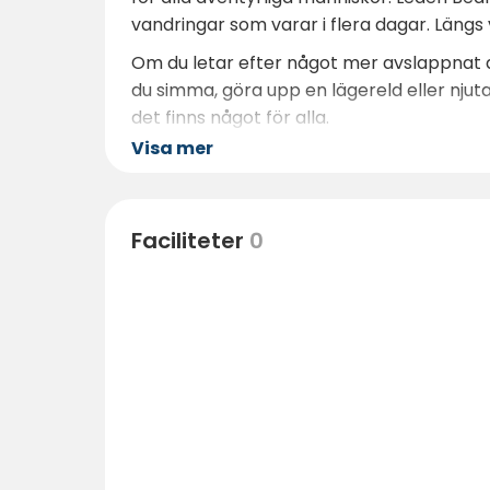
vandringar som varar i flera dagar. Läng
Om du letar efter något mer avslappnat 
du simma, göra upp en lägereld eller njuta 
det finns något för alla.
Visa mer
Krakow och Salla har också lokala restaur
cirka 45 km bort och erbjuder fler aktivi
Faciliteter
0