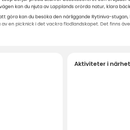
s vägen kan du njuta av Lapplands orörda natur, klara bä
att göra kan du besöka den närliggande Rytiniva-stugan
av en picknick i det vackra flodlandskapet. Det finns även
anger, barer och butiker inom en kort bilresa från campin
teter som skidåkning och spa-upplevelser.
Aktiviteter i närhe