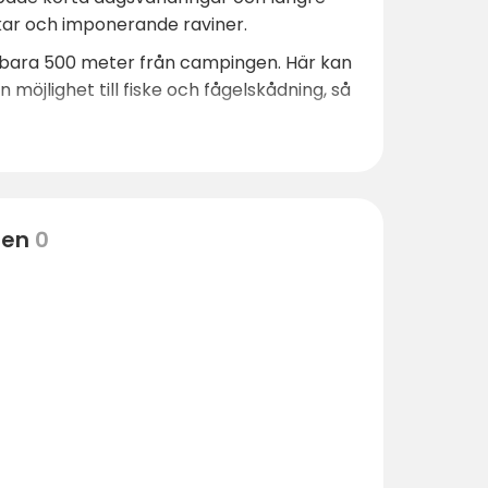
ckar och imponerande raviner.
, bara 500 meter från campingen. Här kan
 möjlighet till fiske och fågelskådning, så
gen. Turistcentret Sallatunturi ligger
ten
0