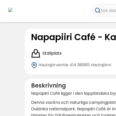
Sök dest
Napapiiri Café - Ka
Ställplats
Hautajärventie 414
98995 Hautajärvi
Beskrivning
Napapiiri Café ligger i den lappländska by
Denna vackra och naturliga campingplats 
Oulanka nationalpark. Napapiiri Café är i
tjänster för friluftsentusiaster och turister