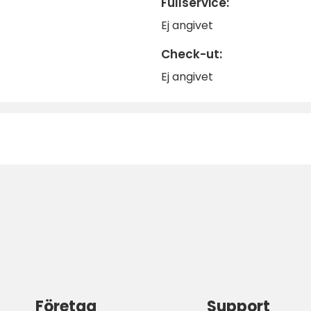
Fullservice:
Ej angivet
Check-ut:
Ej angivet
Företag
Support