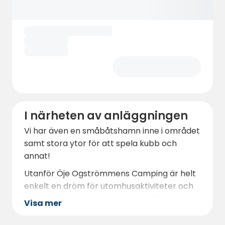
I närheten av anläggningen
Vi har även en småbåtshamn inne i området
samt stora ytor för att spela kubb och
annat!
Utanför Öje Ogströmmens Camping är helt
enkelt en dröm för utomhusaktiviteter och
man kan knappt önska sig ett bättre
Visa mer
landskap.