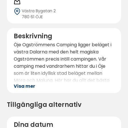
Västra Bygatan 2
780 61 ÖJE
Beskrivning
Öje Ogströmmens Camping ligger beläget i
västra Dalarna med den helt magiska
Ogströmmen precis intill campingen. Vår
camping med vandrarhem hittar du i Öje
som är liten idyllisk stad beläget mellan
Mora och Malung. Här har du allt det bästa
Visa mer
Dalarna har ett erbjuda ett litet stenkast
ifrån. Vandrarhemmet har även öppet året
runt så ni är välkomna att uppleva Dalarna
Tillgängliga alternativ
med oss oavett årstid.
Vandrarhemmet består av totalt 35 st
Dina datum
bäddar med 2-, 3-, 4-, och 5-bäddsrum.