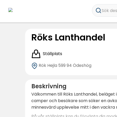
Sök dest
Röks Lanthandel
Ställplats
Rök Hejla
599 94 Ödeshög
Beskrivning
Välkommen till Röks Lanthandel, beläget 
camper och besökare som söker en avkoppl
minnesvärd upplevelse mitt i den vackra 
På vår ställplats kan du förvänta dig mode