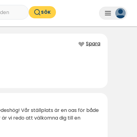
nden
SÖK
Spara
eshög! Vår ställplats är en oas för både
 vi redo att välkomna dig till en