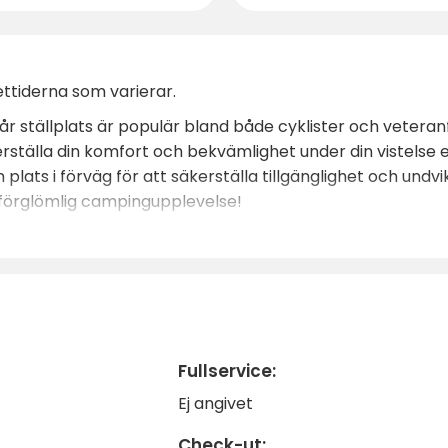
ttiderna som varierar.
 vår ställplats är populär bland både cyklister och vetera
erställa din komfort och bekvämlighet under din vistelse 
plats i förväg för att säkerställa tillgänglighet och undv
 oförglömlig campingupplevelse!
Fullservice:
Ej angivet
Check-ut: