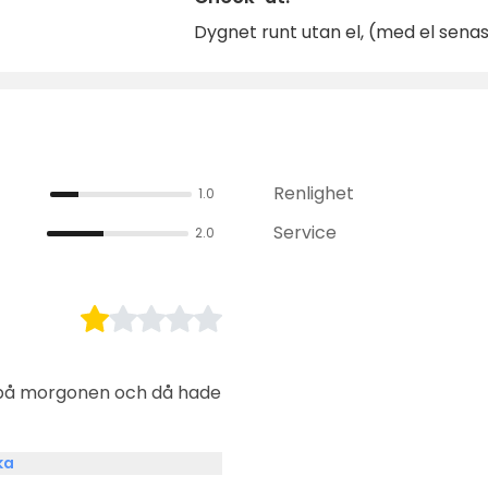
Dygnet runt utan el, (med el senas
Renlighet
1.0
Service
2.0
 på morgonen och då hade
ka