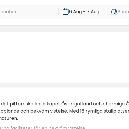
ination...
6 Aug - 7 Aug
Boe
i det pittoreska landskapet Östergötland och charmiga Öd
ande och bekväm vistelse. Med 16 rymliga ställplatser är
naturen.
rna faciliteter för en bekväm vistelse.