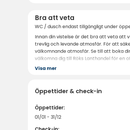
Bra att veta
WC / dusch endast tillgängligt under öppe
Innan din vistelse är det bra att veta att
trevlig och levande atmosfär. För att säk
välkomnande atmosfär. Se till att boka din 
välkomna dig till Röks Lanthandel för en
Visa mer
Öppettider & check-in
Öppettider:
01/01 - 31/12
Check-in: