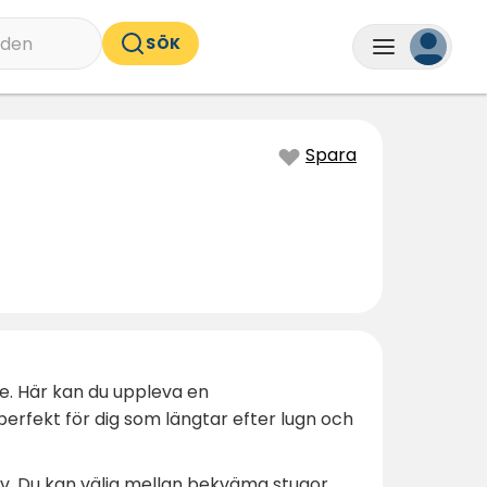
nden
SÖK
Spara
e. Här kan du uppleva en
rfekt för dig som längtar efter lugn och
v. Du kan välja mellan bekväma stugor,