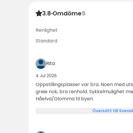
3.8
·
Omdöme
5
Renlighet
Standard
Rita
4 Jul 2026
Oppstillingsplasser var bra. Noen med utsi
greie nok, bra renhold. Sykkelmulighet 
Håelva/Glomma til byen.
Översätt till Svens