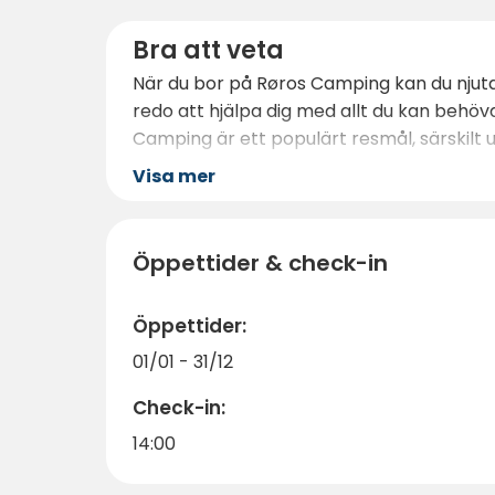
Bra att veta
När du bor på Røros Camping kan du njuta
redo att hjälpa dig med allt du kan behöva
Camping är ett populärt resmål, särskilt u
Visa mer
Öppettider & check-in
Öppettider:
01/01 - 31/12
Check-in:
14:00