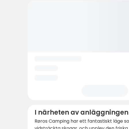
I närheten av anläggningen
Røros Camping har ett fantastiskt läge so
vidsträckta skogar, och upplev den frisk