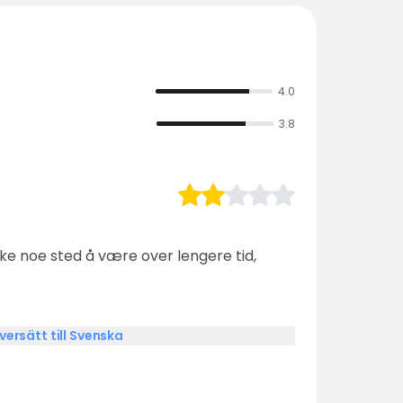
4.0
3.8
kke noe sted å være over lengere tid,
versätt till Svenska