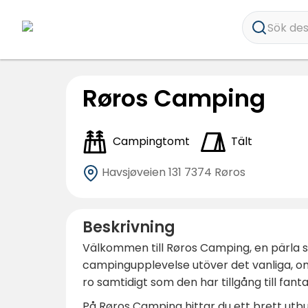
Sök dest
Røros Camping
Campingtomt
Tält
Havsjøveien 131
7374 Røros
Beskrivning
Välkommen till Røros Camping, en pärla 
campingupplevelse utöver det vanliga, o
ro samtidigt som den har tillgång till fantas
På Røros Camping hittar du ett brett utb