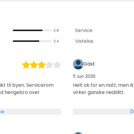
Service
3.8
Vistelse
3.4
Gäst
11 Jun 2026
kt til byen. Servicerom
Helt ok for en natt, men i
med hengebro over
virker ganske nedslitt.
ka
Ö