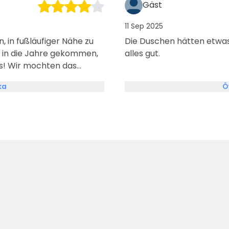
Gäst
11 Sep 2025
 in fußläufiger Nähe zu
Die Duschen hätten etwas
alles gut.
s! Wir mochten das
ka
Ö