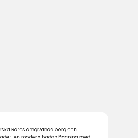
tforska Røros omgivande berg och
rosbadet, en modern badanläggning med