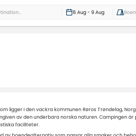
ination...
8 Aug - 9 Aug
Boe
som ligger i den vackra kommunen Røros Trøndelag, Norg
mgiven av den underbara norska naturen. Campingen är pe
tiska faciliteter.
ud av boendealternativ som passar alla smaker och beho