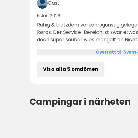
Gäst
6 Jun 2026
Ruhig & trotzdem verkehrsgünstig gelegen,
Røros. Der Service-Bereich ist zwar etwas in die Jahre gekommen,
doch super sauber & es mangelt an Nicht
gemütliche Ambiente sehr!
Översätt till Svens
Visa alla 5 omdömen
Campingar i närheten