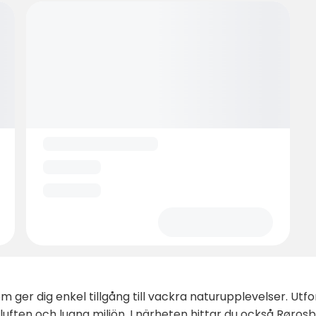
m ger dig enkel tillgång till vackra naturupplevelser. U
a luften och lugna miljön. I närheten hittar du också Rø