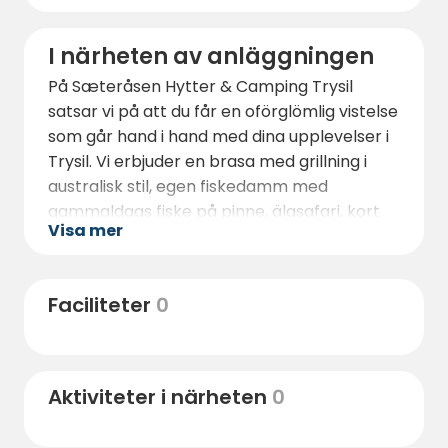
I närheten av anläggningen
På Sæteråsen Hytter & Camping Trysil
satsar vi på att du får en oförglömlig vistelse
som går hand i hand med dina upplevelser i
Trysil. Vi erbjuder en brasa med grillning i
australisk stil, egen fiskedamm med
gammaldags fiske på pinne, älgsafari, kort
Visa mer
avstånd till strövområden, skidbacke till
Trysilfjellet på vintern och många andra
aktiviteter i närområdet.
Faciliteter
0
Den gemensamma eldstadsloungen
inbjuder till mys och mys med familj och
vänner på kvällen och kan även bokas
Aktiviteter i närheten
0
separat för utställningar eller
sammankomster som julfester,
konfirmationer och bröllop.