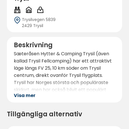
Trysilvegen 5839
2429 Trysil
Beskrivning
Sæteråsen Hytter & Camping Trysil (även
kallad Trysil Fellcamping) har ett attraktivt
läge längs FV 25, 10 km söder om Trysil
centrum, direkt ovanför Trysil flygplats.
Trysil har Norges största och populäraste
skidort, men har också blivit ett populärt
Visa mer
sommarresmål. Stora anläggningar har
byggts för trailcykling, pumptracks och
mountainbike. , Klätterlakan, golffiske och
Tillgängliga alternativ
forsränning är bara några av aktiviteterna.
som drar tusentals gäster varje år.