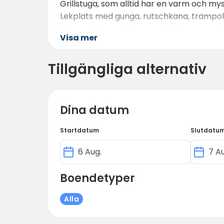
Grillstuga, som alltid har en varm och m
Lekplats med gunga, rutschkana, trampolin,
Livsmedelsprodukter som bröd, margarin,
Visa mer
flaggor och flaggstänger finns också tillgä
Det finns en underhållsbyggnad som är öp
Tillgängliga alternativ
dricksvattenpunkt.
Dina datum
Startdatum
Slutdatu
Boendetyper
Alla