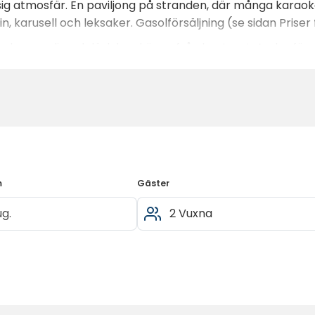
ysig atmosfär. En paviljong på stranden, där många karao
 karusell och leksaker. Gasolförsäljning (se sidan Priser
 glass, godis och läsk kan köpas från kontoret. Andra f
ngliga.
pen året runt med toaletter, tvättmaskin, torktumlare, d
m
Gäster