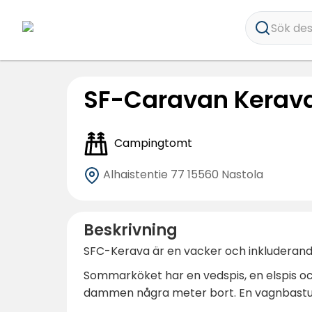
Sök dest
SF-Caravan Kerav
Campingtomt
Alhaistentie 77
15560 Nastola
Beskrivning
SFC-Kerava är en vacker och inkluderande
Sommarköket har en vedspis, en elspis o
dammen några meter bort. En vagnbastu,