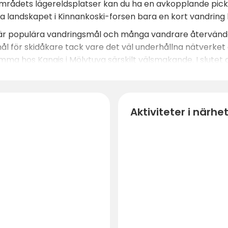
mrådets lägereldsplatser kan du ha en avkopplande pickni
a landskapet i Kinnankoski-forsen bara en kort vandring 
o är populära vandringsmål och många vandrare återvände
ål för skidåkare tack vare det väl underhållna nätverket
a hos Kangis i Mölytuva särskilt välsmakande. I slutet 
Aktiviteter i närhe