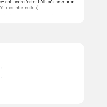
ke- och andra fester hålls på sommaren.
 för mer information).
örnödenheter som myggmedel, kepsar,
uschar, köksfaciliteter och en