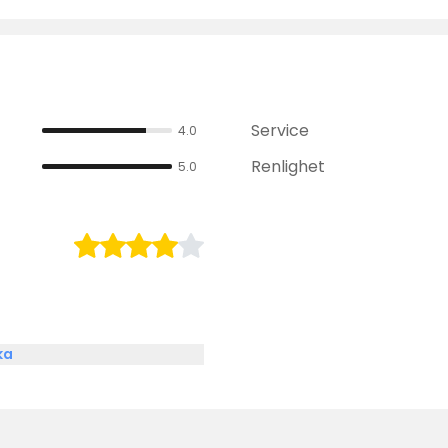
Service
4.0
Renlighet
5.0
ka