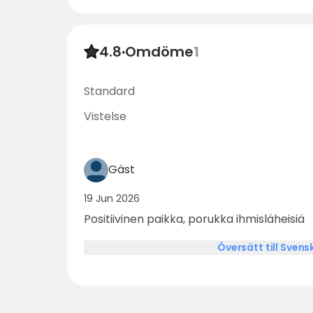
4.8
·
Omdöme
1
Standard
Vistelse
Gäst
19 Jun 2026
Positiivinen paikka, porukka ihmisläheisiä
Översätt till Svens