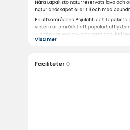
Nära Lapakisto naturreservats lava och o
naturlandskapet eller till och med beundr
Friluftsområdena Pajulahti och Lapakist
vintern är området ett populärt utflyktsm
utomhus är en korv och varm choklad hemm
Visa mer
vedeldade bastun.
Faciliteter
0