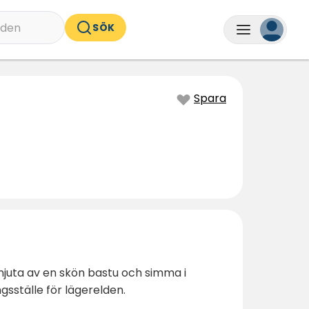
nden
SÖK
Spara
juta av en skön bastu och simma i
ställe för lägerelden.