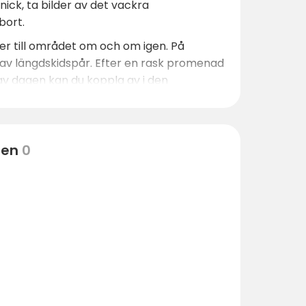
ck, ta bilder av det vackra
bort.
r till området om och om igen. På
 av längdskidspår. Efter en rask promenad
av dagen kan du koppla av i den
ten
0