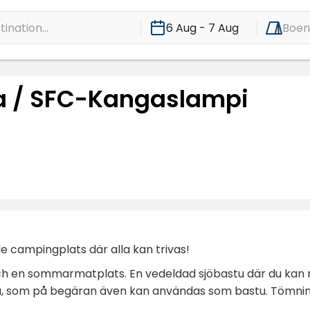
ination...
6 Aug - 7 Aug
Boe
a / SFC-Kangaslampi
 campingplats där alla kan trivas!
ch en sommarmatplats. En vedeldad sjöbastu där du kan n
 som på begäran även kan användas som bastu. Tömnings