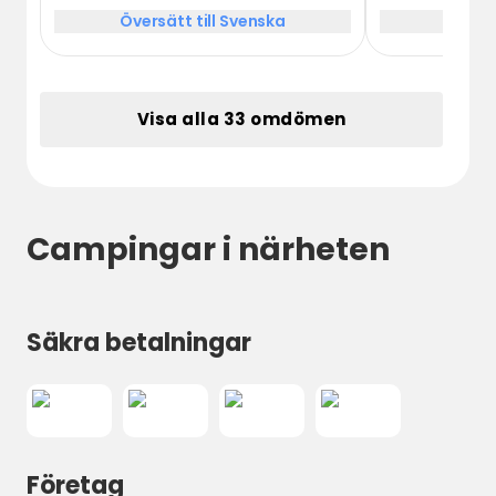
overnight stay.
Översätt till Svenska
Översä
Visa alla 33 omdömen
Campingar i närheten
Säkra betalningar
Företag