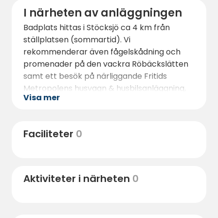
I närheten av anläggningen
Badplats hittas i Stöcksjö ca 4 km från
ställplatsen (sommartid). Vi
rekommenderar även fågelskådning och
promenader på den vackra Röbäckslätten
samt ett besök på närliggande Fritids
Metropolens husvagn & husbilsanläggning,
Visa mer
stort antal husvagnar och husbilar i lager
samt en mycket stor tillbehörsbutik - En av
Sveriges största Kama Premium butiker
Faciliteter
0
samt butik / hämtlager till
fritidsmetropolenonline.se.
Aktiviteter i närheten
0