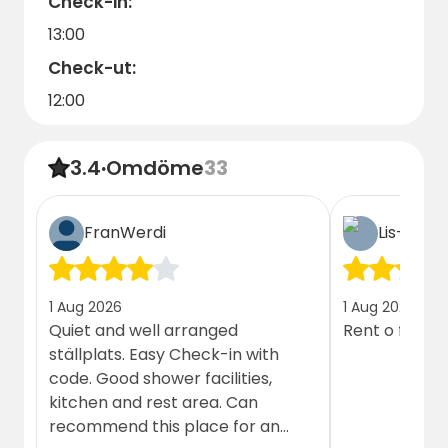
Check-in:
13:00
Check-ut:
12:00
3.4
·
Omdöme
33
FranWerdi
Lis-Ingel
1 Aug 2026
1 Aug 2026
Quiet and well arranged
Rent o fint o 
ställplats. Easy Check-in with
code. Good shower facilities,
kitchen and rest area. Can
recommend this place for an