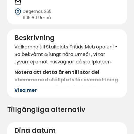
Degernäs 265
905 80 Umeå
Beskrivning
Välkomna till Ställplats Fritids Metropolen! -
Bo bekvämt & lungt nära Umeå! , vi tar
tyvärr ej emot husvagnar på ställplatsen.
Notera att detta är en till stor del
obemmanad ställplats för övernattning
på genomresa eller andra kortare
Visa mer
vistelser, ingen resort med fullservice :)
Här finns 13 stycken ställplatser med el i
Tillgängliga alternativ
olika storlekar. Ni har även tillgång till dusch,
toalett och diskmöjligheter.
Dina datum
Det finns också Wi-fi på området. Tvätt och