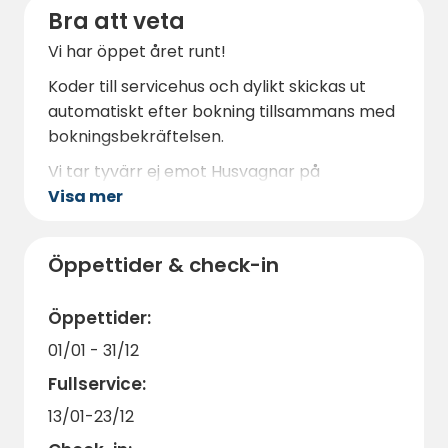
Bra att veta
Vi har öppet året runt!
Koder till servicehus och dylikt skickas ut
automatiskt efter bokning tillsammans med
bokningsbekräftelsen.
Vi tar tyvärr ej emot Husvagnar på
Visa mer
ställplatsen
Öppettider & check-in
Öppettider:
01/01 - 31/12
Fullservice:
13/01-23/12