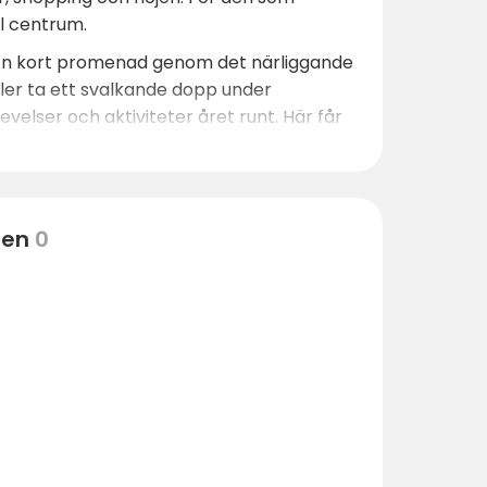
ll centrum.
 En kort promenad genom det närliggande
ller ta ett svalkande dopp under
lser och aktiviteter året runt. Här får
ten
0