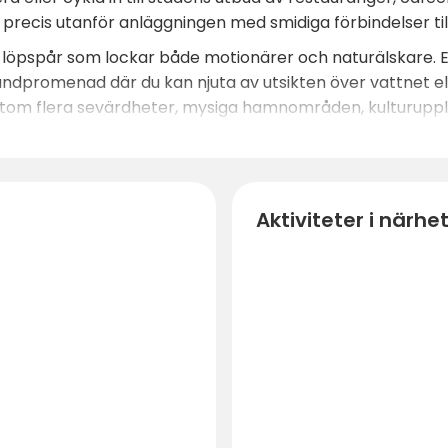
ts precis utanför anläggningen med smidiga förbindelser ti
 löpspår som lockar både motionärer och naturälskare.
randpromenad där du kan njuta av utsikten över vattnet e
m flera sevärdheter, mysiga hamnområden, kulturuppleve
iluftsliv och norrländsk charm.
Aktiviteter i närhe