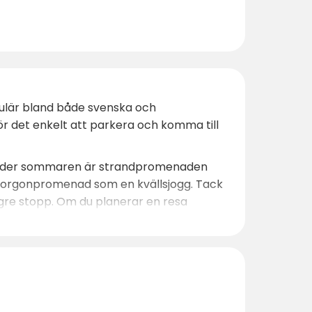
opulär bland både svenska och
ör det enkelt att parkera och komma till
r. Under sommaren är strandpromenaden
 morgonpromenad som en kvällsjogg. Tack
ngre stopp. Om du planerar en resa
r välbelägna ställplatser nära Luleå. Här