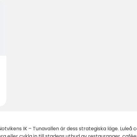
otvikens IK – Tunavallen är dess strategiska läge. Luleå 
ra eller cykla in till stadens utbud av restauranger, café