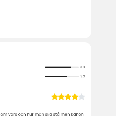
3.8
3.3
ligt om vars och hur man ska stå men kanon