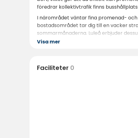
föredrar kollektivtrafik finns busshållpla
I närområdet väntar fina promenad- och
bostadsområdet tar dig till en vacker st
sommarmånaderna. Luleå erbjuder dessuto
du en perfekt kombination av stadspuls, fr
Visa mer
Faciliteter
0