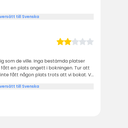
versätt till Svenska
 sig som de ville. Inga bestämda platser
 fått en plats angett i bokningen. Tur att
 inte fått någon plats trots att vi bokat. Vi
k avhysa några husbilar då de ställde sig
versätt till Svenska
 Det fanns ingen kontroll från
a ställ er var ni får plats” Man
 gråvatten i dagvattenbrunnen trots att
ljösynpunkt. Annars helt ok toalett, dusch
eter är informerade om ovan.