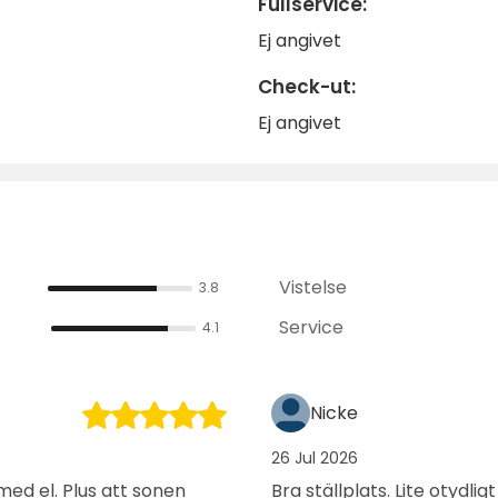
Fullservice:
Ej angivet
Check-ut:
Ej angivet
Vistelse
3.8
Service
4.1
Nicke
26 Jul 2026
med el. Plus att sonen
Bra ställplats. Lite otyd