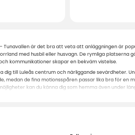
IK – Tunavallen är det bra att veta att anläggningen är p
orrland med husbil eller husvagn. De rymliga platserna g
ce och kommunikationer skapar en bekväm vistelse.
 ta dig till Luleås centrum och närliggande sevärdhete
de, medan de fina motionsspåren passar lika bra för en
ättmöjligheter kan du känna dig som hemma även under lä
 i god tid, särskilt under högsäsong när många söker efte
t som regionen har att erbjuda.