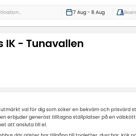
ination...
7 Aug - 8 Aug
Boe
s IK - Tunavallen
t utmärkt val för dig som söker en bekväm och prisvärd stä
en erbjuder generöst tilltagna ställplatser på en välskö
 att ansluta till el.
ubbhus där gäster har tillgång till toaletter, duschar, kö