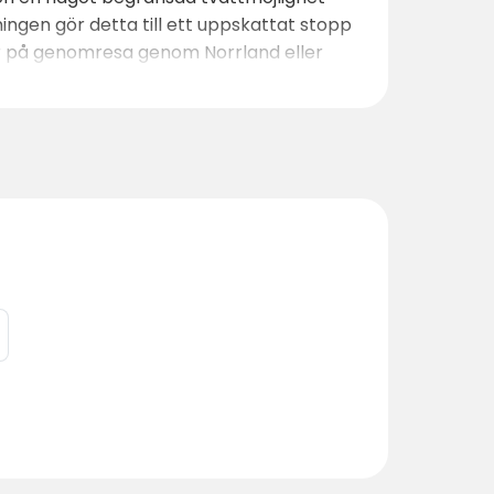
ingen gör detta till ett uppskattat stopp
är på genomresa genom Norrland eller
iv.