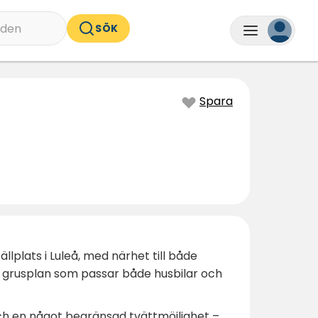
nden
SÖK
Spara
llplats i Luleå, med närhet till både
tt grusplan som passar både husbilar och
k och en något begränsad tvättmöjlighet –