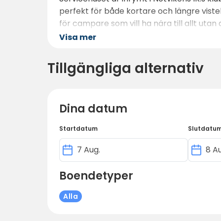
perfekt för både kortare och längre viste
för campare som vill ha nära till allt 
planerar att upptäcka Luleå under några 
Visa mer
Tillgängliga alternativ
Dina datum
Startdatum
Slutdatu
Boendetyper
Alla