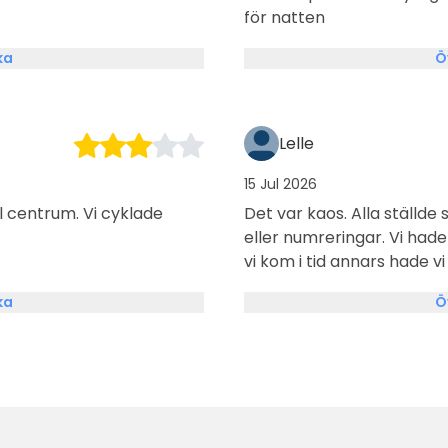
för natten
ka
Ö
Lelle
15 Jul 2026
ill centrum. Vi cyklade
Det var kaos. Alla ställde
eller numreringar. Vi hade
vi kom i tid annars hade vi
var några stycken som fic
ka
Ö
så vi inte kunde komma ut.
anläggningsansvariga. ”Bar
anmodades att tömma sitt
de är helt förbjudet ur mi
och kök. Berörda myndigh