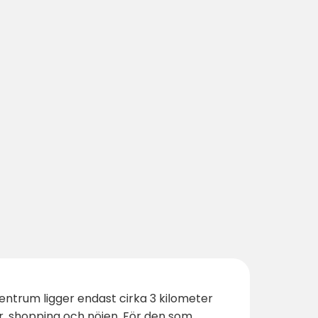
centrum ligger endast cirka 3 kilometer
er, shopping och nöjen. För den som