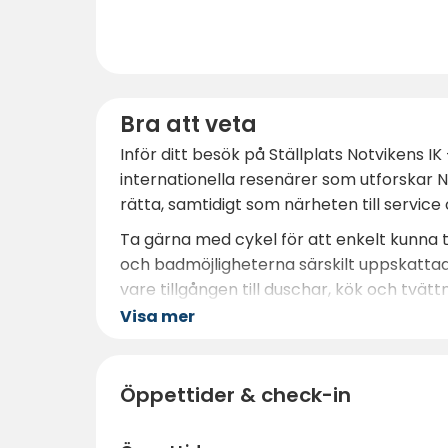
Bra att veta
Inför ditt besök på Ställplats Notvikens 
internationella resenärer som utforskar N
rätta, samtidigt som närheten till servi
Ta gärna med cykel för att enkelt kunna
och badmöjligheterna särskilt uppskatta
vare tillgången till duschar, kök och tv
genom norra Sverige är det klokt att boka
Visa mer
får du en bekväm bas för att upptäcka all
Öppettider & check-in