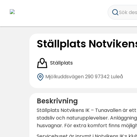
Sök dest
Ställplats Notviken
Ställplats
Mjölkuddsvägen 290
97342 Luleå
Beskrivning
Ställplats Notvikens IK – Tunavallen är et
stadsliv och naturupplevelser. Anläggning
husvagnar. För extra komfort finns möjlighet
Servicehuset är inrymt i Notvikens IK:s kl