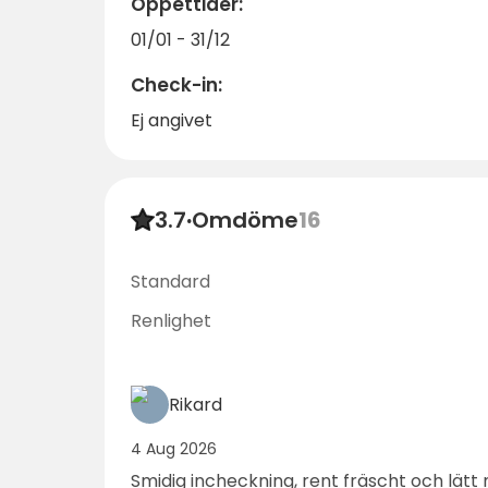
Öppettider:
01/01 - 31/12
Check-in:
Ej angivet
3.7
·
Omdöme
16
Standard
Renlighet
Rikard
4 Aug 2026
Smidig incheckning, rent fräscht och lätt 