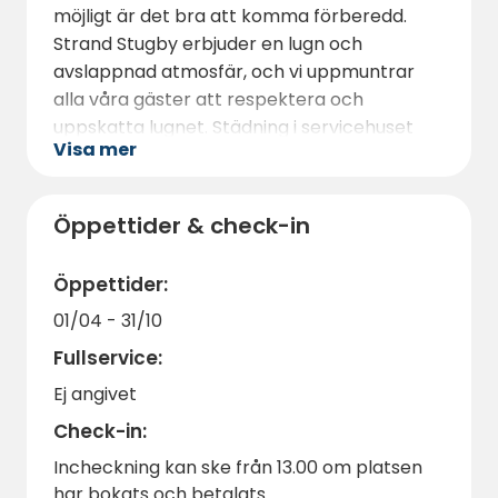
möjligt är det bra att komma förberedd.
Strand Stugby erbjuder en lugn och
avslappnad atmosfär, och vi uppmuntrar
alla våra gäster att respektera och
uppskatta lugnet. Städning i servicehuset
Visa mer
sker veckovis, men vi ber alla våra gäster
att städa efter sig själva för att upprätthålla
en trevlig miljö för alla.
Öppettider & check-in
Packa allt ni behöver för en bekymmersfri
tid vid havet och i naturen.
Öppettider:
Välkomna till Strand Stugby – er oas i Norra
01/04 - 31/10
Bohuslän, där varje besök blir ett minne för
Fullservice:
livet.
Ej angivet
Check-in:
Incheckning kan ske från 13.00 om platsen
har bokats och betalats.