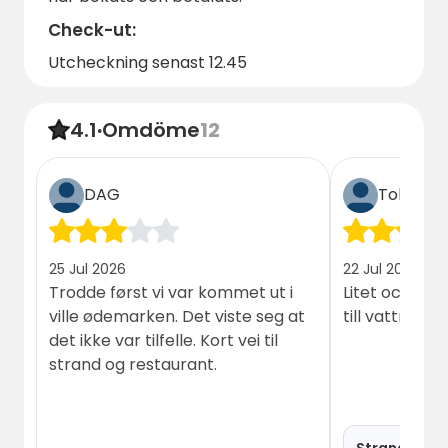
Check-ut:
Utcheckning senast 12.45
4.1
·
Omdöme
12
DAG
Tobias
25 Jul 2026
22 Jul 2026
Trodde først vi var kommet ut i
Litet och lugn
ville ødemarken. Det viste seg at
till vattnet
det ikke var tilfelle. Kort vei til
strand og restaurant.
Strand Stug