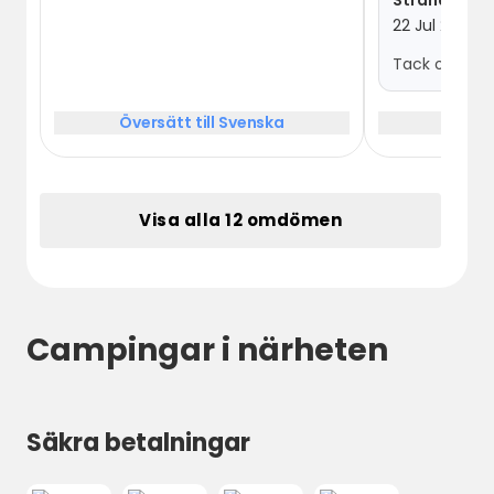
22 Jul 2026
Tack och väl
Översätt till Svenska
Översä
Visa alla 12 omdömen
Campingar i närheten
Säkra betalningar