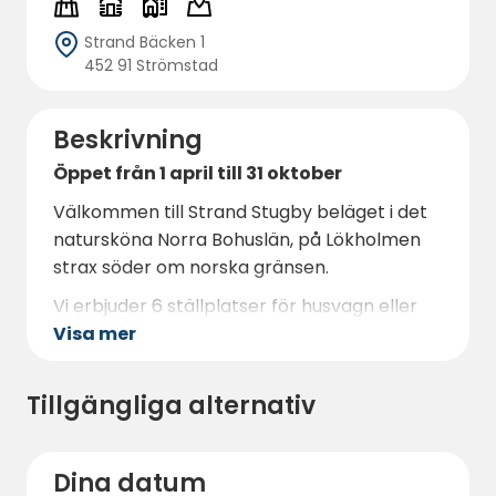
Strand Bäcken 1
452 91 Strömstad
Beskrivning
Öppet från 1 april till 31 oktober
Välkommen till Strand Stugby beläget i det
natursköna Norra Bohuslän, på Lökholmen
strax söder om norska gränsen.
Vi erbjuder 6 ställplatser för husvagn eller
Visa mer
husbil, platserna är 120-200 m2, har
elanslutning och wifi som ingår.
FÖRBOKA HELST MEN KONTROLLERA
Tillgängliga alternativ
ALLTID TILLGÄNGLIGHET INNAN NI
PARKERAR :-)
Dina datum
Denna plats erbjuder en perfekt tillflyktsort