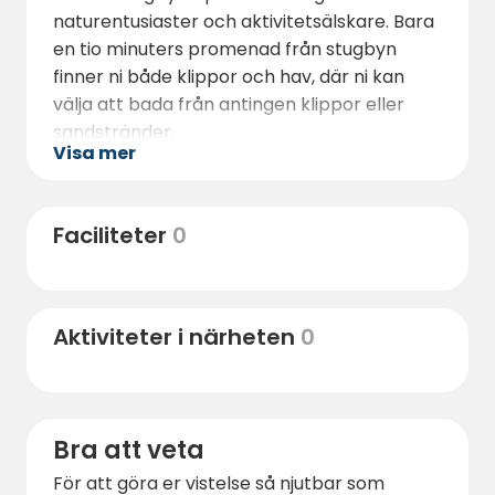
naturentusiaster och aktivitetsälskare. Bara
en tio minuters promenad från stugbyn
finner ni både klippor och hav, där ni kan
välja att bada från antingen klippor eller
sandstränder.
Visa mer
Klipporna erbjuder fina möjligheter till fiske.
För de som föredrar landaktiviteter, startar
Faciliteter
0
flera vandrings- och cykelleder direkt
utanför dörren. Dessa leder bjuder på
storslagna landskap och möjligheter till bär-
och svampplockning under säsong.
Aktiviteter i närheten
0
Bra att veta
För att göra er vistelse så njutbar som