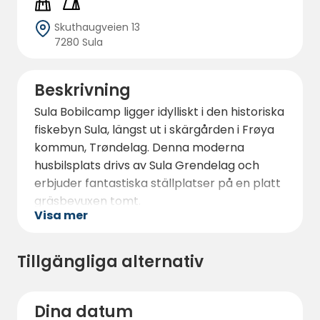
Skuthaugveien 13
7280 Sula
Beskrivning
Sula Bobilcamp ligger idylliskt i den historiska
fiskebyn Sula, längst ut i skärgården i Frøya
kommun, Trøndelag. Denna moderna
husbilsplats drivs av Sula Grendelag och
erbjuder fantastiska ställplatser på en platt
gräsbevuxen tomt.
Visa mer
Campingen är en idealisk utgångspunkt för
att uppleva den storslagna naturen, den rika
Tillgängliga alternativ
historien och den unika kustkultur som
området har att erbjuda.
Med sitt centrala läge på ön är det kort
Dina datum