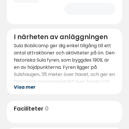
I närheten av anläggningen
Sula Bobilcamp ger dig enkel tillgång till ett
antal attraktioner och aktiviteter på ön. Den
historiska Sula fyren, som byggdes 1909, är
en av höjdpunkterna. Fyren ligger på
Sulshaugen, 35 meter över havet, och ger en
fantastisk panoramautsikt över havet och
Visa mer
den omgivande skärgården. Detta är ett
måste för alla som besöker Sula.
Ön har också en rik historia som sträcker sig
Faciliteter
0
tillbaka till 1300-talet. Besök fiskebysmuseet
i Sula Kulturhus för att lära dig mer om
områdets maritima arv och de spännande