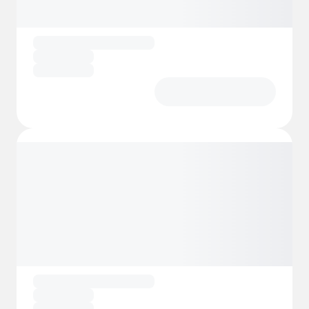
utställningar, fiskebysmuseum och
aktivitetsrum.
Gratis färjeförbindelse mellan Dyrøya på
Frøya och Sula gör det enkelt för
husbilsentusiaster att besöka denna unika
plats. Med sin lugna atmosfär och
fantastiska läge vid havet är Sula Bobilcamp
en pärla för alla som söker en vistelse nära
naturen.