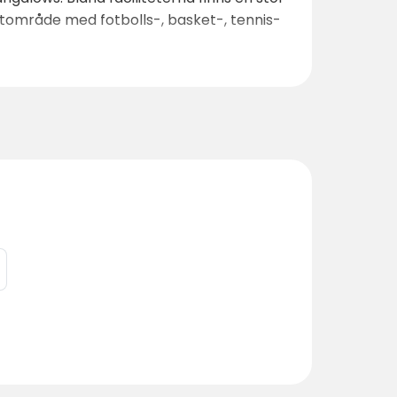
rtområde med fotbolls-, basket-, tennis-
eller poolen, en strandbar, ett sportcafé
i och grillplatser. Missa inte
Tamarit
ssklasser, idrottsturneringar,