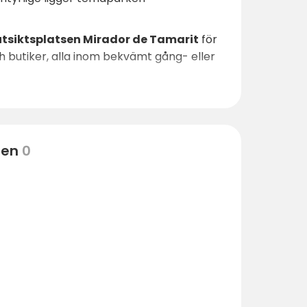
utsiktsplatsen Mirador de Tamarit
för
ch butiker, alla inom bekvämt gång- eller
ten
0