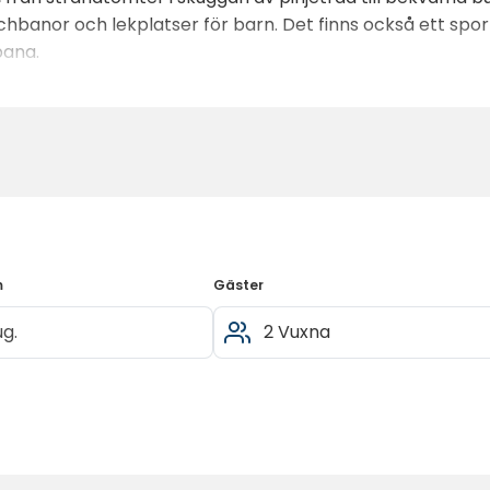
chbanor och lekplatser för barn. Det finns också ett spo
bana.
it Beach Resort
tre restauranger med utsikt över havet 
din egen mat har resorten ett välsorterat snabbköp, bager
av med utsikt över slottet och havet.
stort antal aktiviteter för alla åldrar, bland annat fitne
afester.
m
Gäster