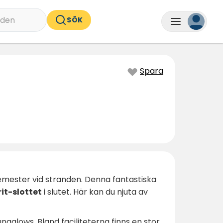
nden
SÖK
Spara
semester vid stranden. Denna fantastiska
t-slottet
i slutet. Här kan du njuta av
ngalows. Bland faciliteterna finns en stor