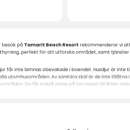
tt besök på
Tamarit Beach Resort
rekommenderar vi att d
hyrning, perfekt för att utforska området, samt tjänste
ur får inte lämnas obevakade i boendet. Husdjur är inte till
lla utomhusområden. Av sanitära skäl är de inte tillåtna
tsområden. De får också vistas på terrassen till Brisa-re
ntiellt farliga är förbjudna på hela anläggningen.
från resorten, så glöm inte dina strandkläder. Om du är u
. Med alla dessa bekvämligheter och mer därtill är
Tamar
Boka nu och börja planera din perfekta semester!