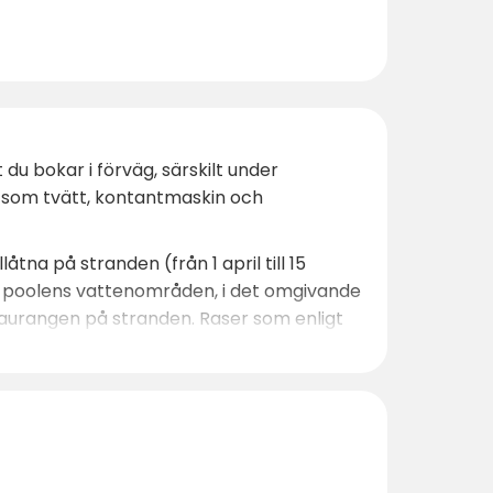
u bokar i förväg, särskilt under
r som tvätt, kontantmaskin och
åtna på stranden (från 1 april till 15
 i poolens vattenområden, i det omgivande
staurangen på stranden. Raser som enligt
te efter en stunds avkoppling är
it Beach Resort
det perfekta resmålet