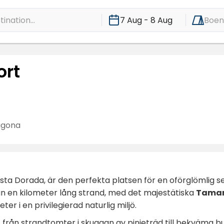
ination...
7 Aug - 8 Aug
Boe
ort
agona
osta Dorada, är den perfekta platsen för en oförglömlig 
r än en kilometer lång strand, med det majestätiska
Tamari
ter i en privilegierad naturlig miljö.
 från strandtomter i skuggan av pinjeträd till bekväma bu