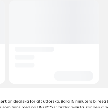
ort
är idealiska för att utforska. Bara 15 minuters bilresa
er som finns med på UNESCO:s världsarvslista. För den äv