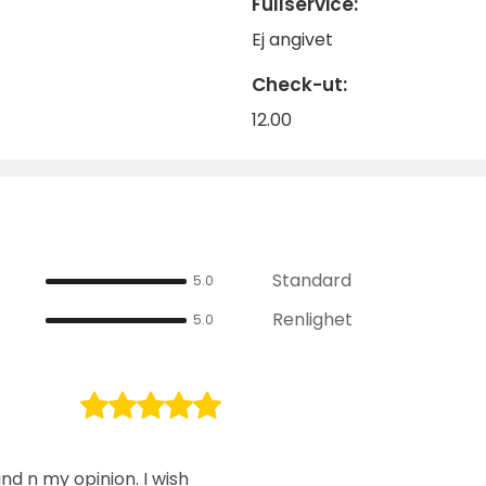
Fullservice:
Ej angivet
Check-ut:
12.00
Standard
5.0
Renlighet
5.0
und n my opinion. I wish