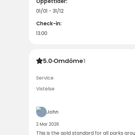
Öppettider:
01/01 - 31/12
Check-in:
13.00
5.0
·
Omdöme
1
Service
Vistelse
John
2 Mar 2026
This is the gold standard for all parks aro