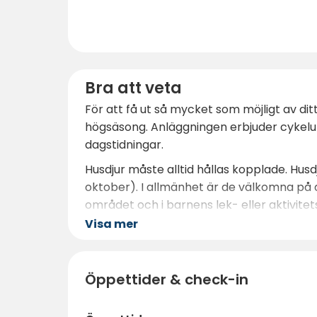
Bra att veta
För att få ut så mycket som möjligt av di
högsäsong. Anläggningen erbjuder cykelut
dagstidningar.
Husdjur måste alltid hållas kopplade. Husdj
oktober). I allmänhet är de välkomna på a
området och i barnens lek- eller aktivite
gällande bestämmelser förklaras vara pote
Visa mer
Kom ihåg att stranden har direkt tillgång 
anläggningens
spa ett
utmärkt alternativ
Öppettider & check-in
för din nästa semester på Costa Dorada. 