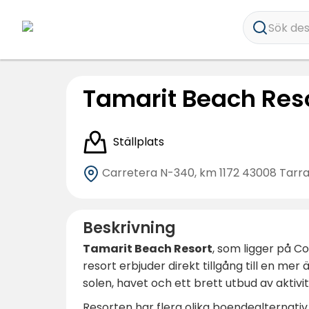
Sök dest
Tamarit Beach Res
Ställplats
Carretera N-340, km 1172
43008 Tarr
Beskrivning
Tamarit Beach Resort
, som ligger på C
resort erbjuder direkt tillgång till en me
solen, havet och ett brett utbud av aktivite
Resorten har flera olika boendealternativ,