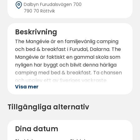
Dalbyn Furudalsvägen 700
790 70 Rättvik
Beskrivning
The Mangévie är en familjevänlig camping
och bed & breakfast i Furudal, Dalarna. The
Mangévie är faktiskt en gammal skola som
nyligen har byggt och blivit denna härliga
camping med bed & breakfast. Ta chansen
och upplev ett av Sveriges vackraste
Visa mer
landskap på mysigast tänkbara sätt.
Området har campingtomter för både
Tillgängliga alternativ
husbil, husvagn och tält. Det finns även 5
lägenheter med 4 till 9 bäddar. Alla
campingtomter har EL och lägenheterna är
Dina datum
fullt utrustade med vardagsrum och mycket
fräscha kök och badrum. På området finns