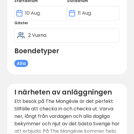
Startdatum
Slutdatum
även ett sommarcafé (öppen sommartid
11:00-15:00), samt en liten djurgård som är
ett mycket uppskattat alternativ för dem
Gäster
små.
Lägenheterna drivs med principen
självhushåll, men frukost går att boka mot
Boendetyper
tillägg. På förförfrågan kan även middag
ordnas.
Alla
I närheten av anläggningen
Ett besök på The Mangévie är det perfekt
tillfälle att checka in och checka ut. Varva
ner, långt från vardagen och alla dagliga
bekymmer och njut av det bästa Sverige har
att erbjuda. På The Mangévie kommer hela