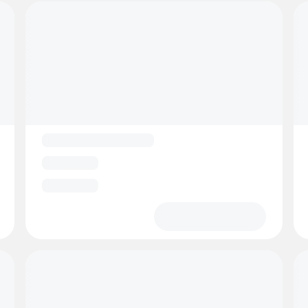
VerdensEndeCamping.no