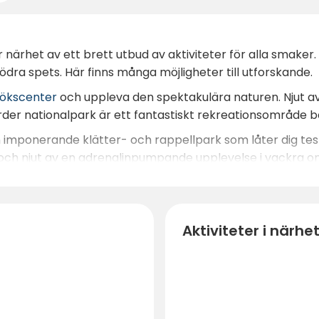
ärhet av ett brett utbud av aktiviteter för alla smaker. 
ödra spets. Här finns många möjligheter till utforskande.
sökscenter
och uppleva den spektakulära naturen. Njut av
der nationalpark är ett fantastiskt rekreationsområde bå
n imponerande klätter- och rappellpark som låter dig te
a och njut av en adrenalinpumpande upplevelse i vackra o
yr cyklar från campingen för att utforska området. För d
att utforska. I närheten hittar du också
Tjøme Golf Club
Aktiviteter i närhe
jur i
Den Lille Dyreparken
i regi av
Stall Verdens Ende
, so
gavstånd, inklusive Grepan, Verdens Ende, Mostranda oc
ten av campingen och på Verdens Ende Cafe.
ligheter till aktiva och kulturella upplevelser!