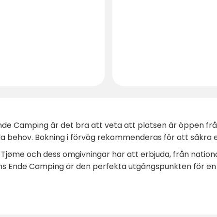
de Camping är det bra att veta att platsen är öppen från 
la behov. Bokning i förväg rekommenderas för att säkra 
Tjøme och dess omgivningar har att erbjuda, från nationalp
dens Ende Camping är den perfekta utgångspunkten för e
för tvätt läggs till hyttpriset i kassan.