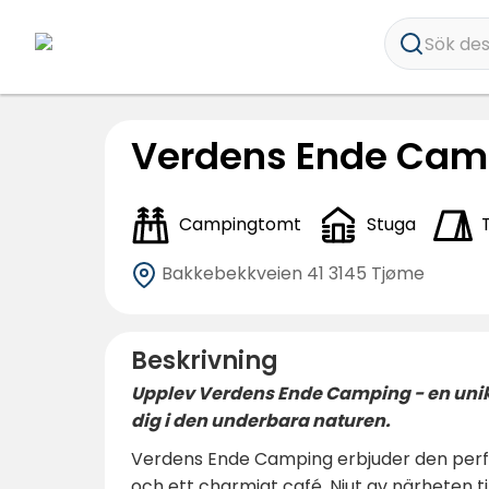
Sök dest
Verdens Ende Cam
Campingtomt
Stuga
Bakkebekkveien 41
3145 Tjøme
Beskrivning
Upplev Verdens Ende Camping - en unik
dig i den underbara naturen.
Verdens Ende Camping erbjuder den perfek
och ett charmigt café. Njut av närheten t