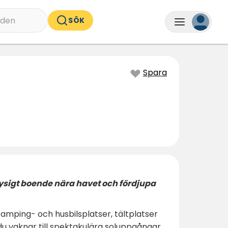
nden
SÖK
Spara
ysigt boende nära havet och fördjupa
amping- och husbilsplatser, tältplatser
du vaknar till spektakulära soluppgångar