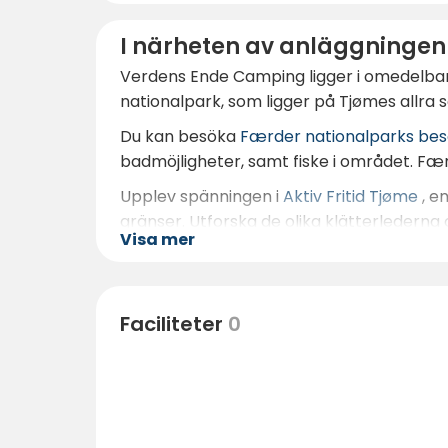
I närheten av anläggningen
Verdens Ende Camping ligger i omedelbar n
nationalpark, som ligger på Tjømes allra s
Du kan besöka
Færder nationalparks be
badmöjligheter, samt fiske i området. Fær
Upplev spänningen i
Aktiv Fritid Tjøme
, e
gränser. Utforska de olika klätterledern
Visa mer
Ta också en tur med en SUP-bräda eller h
Fort
med sitt museum en spännande plats 
golfentusiaster.
Faciliteter
0
För barnen finns möjligheter att hälsa på d
älskar häst. Njut av badstränder på gån
finns det kulturella inslag både i närhe
På Verdens Ende Camping finns oändliga möj