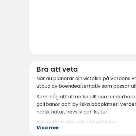
Bra att veta
När du planerar din vistelse på Verdens En
utbud av boendealternativ som passar al
Kom ihåg att utforska allt som underbara 
golfbanor och idylliska badplatser. Ver
norsk natur, havsliv och kultur.
Priser för tvätt och sängkläder:
Visa mer
Det går inte att tvätta sig själv. Priset 