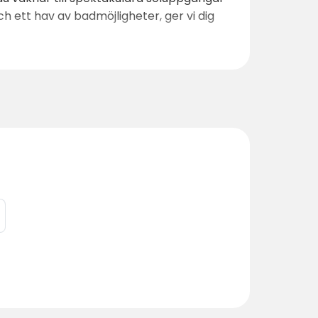
ett hav av badmöjligheter, ger vi dig
ankomst.
vering denna säsong.
 tilldelat).
r, till stora stugor som rymmer upp till
p till tolv personer. *Det går inte att
 tvätt, dusch och toaletter inklusive