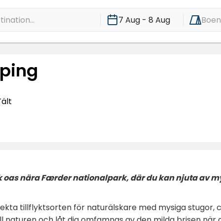
ination...
7 Aug - 8 Aug
Boe
ping
Tält
 oas nära Færder nationalpark, där du kan njuta av m
ta tillflyktsorten för naturälskare med mysiga stugor, c
ill naturen och låt dig omfamnas av den milda brisen när 