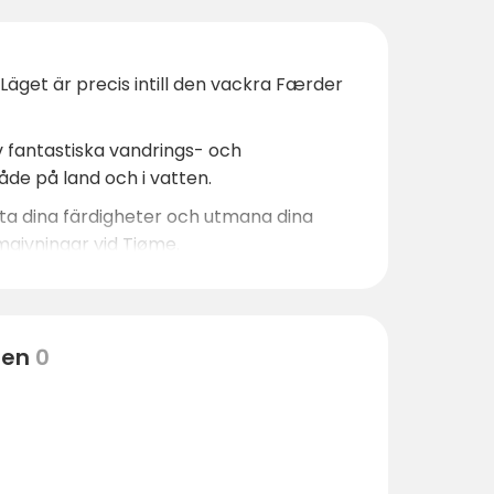
Läget är precis intill den vackra Færder
 fantastiska vandrings- och
de på land och i vatten.
sta dina färdigheter och utmana dina
mgivningar vid Tjøme.
en krigshistoriska intresserade är
Torås
och
Nøtterøy Golf Club
för
ten
0
m även erbjuder aktiviteter för den som
h på Havna Hotell. Under sommarsäsongen