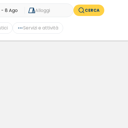
 - 8 Ago
Alloggi
CERCA
tici
Servizi e attività