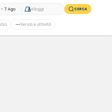
 - 7 Ago
Alloggi
CERCA
tici
Servizi e attività