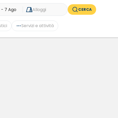
 - 7 Ago
Alloggi
CERCA
tici
Servizi e attività