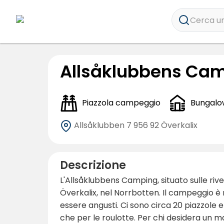
Cerca un
Allsåklubbens Ca
Piazzola campeggio
Bungalo
Allsåklubben 7
956 92 Överkalix
Descrizione
L'Allsåklubbens Camping, situato sulle rive
Överkalix, nel Norrbotten. Il campeggio è 
essere angusti. Ci sono circa 20 piazzole e
che per le roulotte. Per chi desidera un ma