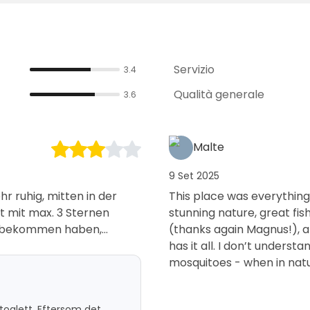
Servizio
3.4
Qualità generale
3.6
Malte
9 Set 2025
r ruhig, mitten in der
This place was everything 
t mit max. 3 Sternen
stunning nature, great fis
us bekommen haben,
(thanks again Magnus!), a wood sauna. It’s
en wir ein Haus mit
has it all. I don’t under
netseite dargestellt
mosquitoes - when in nat
n die Jahre gekommenes
ne interner Dusche und
toalett. Eftersom det