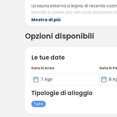
La sauna esterna a legna, di recente cost
barche e canoe per chi vuole esplorare Alls
Mostra di più
Opzioni disponibili
Le tue date
Data Di Arrivo
Data Di P
Tipologie di alloggio
Tutti