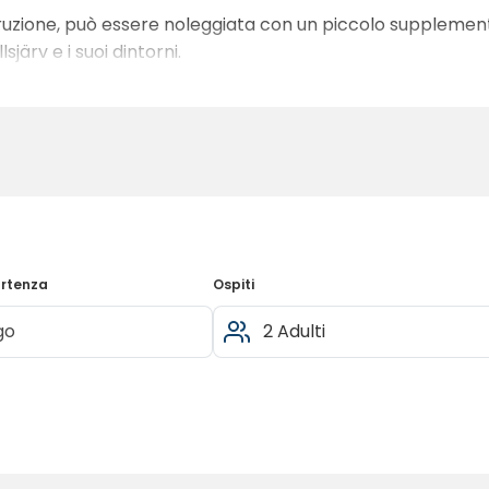
ruzione, può essere noleggiata con un piccolo supplemento
järv e i suoi dintorni.
artenza
Ospiti