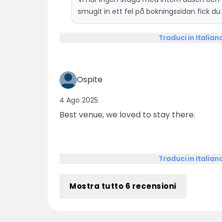
einer Trockentoilette, was absolut nich
smugit in ett fel på bokningssidan fick du 
entsprach.
du inte blev nöjd i alla fall.
Traduci in Italian
Ospite
4 Ago 2025
Best venue, we loved to stay there.
Traduci in Italian
Mostra tutto 6 recensioni