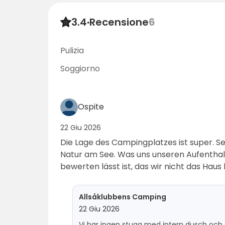
3.4
·
Recensione
6
Pulizia
Soggiorno
Ospite
22 Giu 2026
Die Lage des Campingplatzes ist super. Seh
Natur am See. Was uns unseren Aufenthal
bewerten lässt ist, das wir nicht das Ha
welches wir gebucht haben. Gebucht hatt
interner Dusche und WC (wie auf der Inter
Allsåklubbens Camping
grau), bekommen haben wir ein etwas i
22 Giu 2026
Haus mit entsprechender Ausstattung oh
Vi har ingen stuga med intern dusch och 