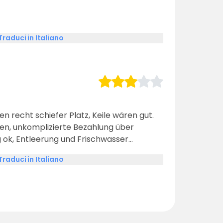
Traduci in Italiano
n recht schiefer Platz, Keile wären gut.
n, unkomplizierte Bezahlung über
g ok, Entleerung und Frischwasser
as abenteuerlich ;-). Zustand noch
Traduci in Italiano
eckt noch viel Arbeit drin. Aufenthalt war
r kommen.