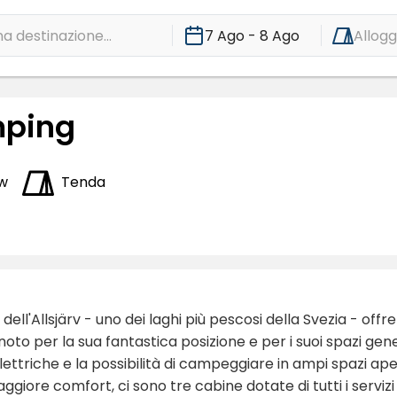
a destinazione...
7 Ago - 8 Ago
Allogg
mping
w
Tenda
 dell'Allsjärv - uno dei laghi più pescosi della Svezia - of
noto per la sua fantastica posizione e per i suoi spazi ge
lettriche e la possibilità di campeggiare in ampi spazi ape
ggiore comfort, ci sono tre cabine dotate di tutti i servizi