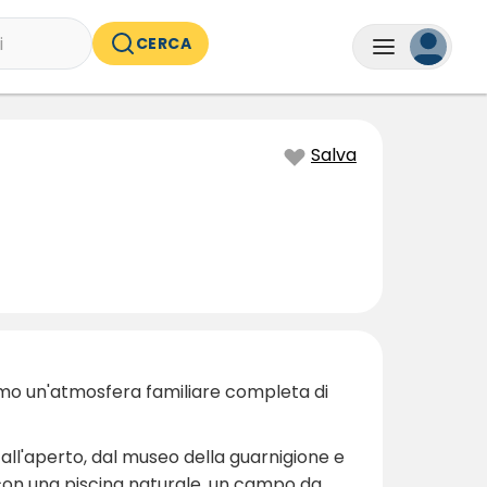
i
CERCA
Salva
iamo un'atmosfera familiare completa di
all'aperto, dal museo della guarnigione e
tà con una piscina naturale, un campo da