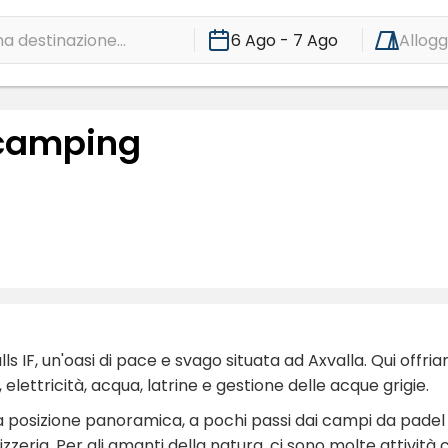
a destinazione...
6 Ago - 7 Ago
Allogg
jecamping
s IF, un'oasi di pace e svago situata ad Axvalla. Qui offr
 elettricità, acqua, latrine e gestione delle acque grigie.
na posizione panoramica, a pochi passi dai campi da padel 
 pizzeria. Per gli amanti della natura, ci sono molte attivi