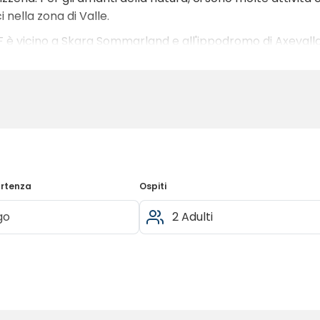
 nella zona di Valle.
IF è vicino a Skara Sommarland e all'ippodromo di Axevalla,
artenza
Ospiti