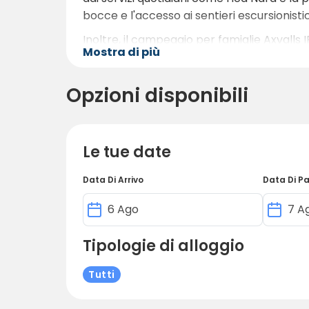
bocce e l'accesso ai sentieri escursionistici
Inoltre, il campeggio per famiglie Axvalls 
Mostra di più
vacanze di tutta la famiglia.
Opzioni disponibili
Le tue date
Data Di Arrivo
Data Di P
Tipologie di alloggio
Tutti