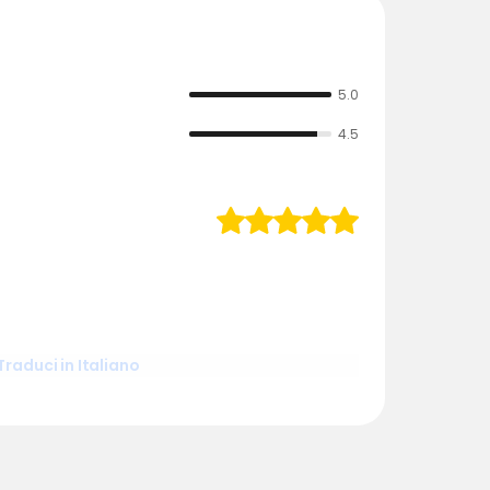
5.0
4.5
Traduci in Italiano