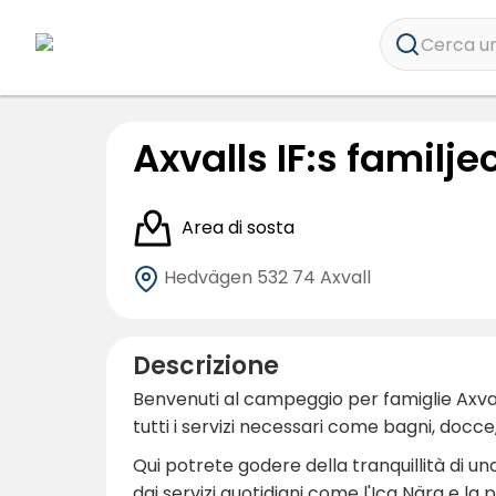
Cerca un
Axvalls IF:s famil
Area di sosta
Hedvägen
532 74 Axvall
Descrizione
Benvenuti al campeggio per famiglie Axvall
tutti i servizi necessari come bagni, docce,
Qui potrete godere della tranquillità di u
dai servizi quotidiani come l'Ica Nära e la