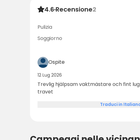
4.6
·
Recensione
2
Pulizia
Soggiorno
Ospite
12 Lug 2026
Trevlig hjälpsam vaktmästare och fint lugn
travet
Traduci in Italian
Campeggi nelle vicinan