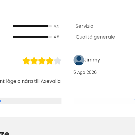
Servizio
4.5
Qualità generale
4.5
Jimmy
5 Ago 2026
t läge o nära till Axevalla
o
ze