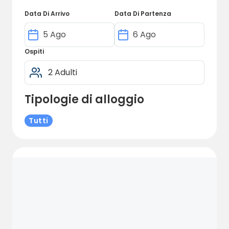
camper e tende. Come ospiti, avrete
accesso all'elettricità e a un grazioso servizio
Data Di Arrivo
Data Di Partenza
igienico recentemente ristrutturato.
Ospiti
Tipologie di alloggio
Tutti