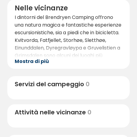
Nelle vicinanze
I dintorni del Brendryen Camping offrono
una natura magica e fantastiche esperienze
escursionistiche, sia a piedi che in bicicletta.
Kvitvorda, Fatfjellet, Storhøe, Sletthøe,
Einunddalen, Dyregravløypa e Gruvelistien a
Grimsdalen sono alcuni dei luoghi più
Mostra di più
popolari. Se amate la montagna, Rondane e
Dovre sono le mete più gettonate.
Vi piace pescare? Potete tentare la fortuna
Servizi del campeggio
0
nei fiumi Grimsa, Folla, Glomma o nel
Savalen, che si trova un po' più a nord-est
del campeggio.
Attività nelle vicinanze
0