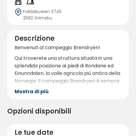
Folldalsveien 3745
2582 Grimsbu
Descrizione
Benvenuti al campeggio Brendryen!
Qui troverete una struttura situata in una
splendida posizione ai piedi di Rondane ed
Einunndalen, la valle agricola più antica della
Norvegia. Il campeggio Brendryen è sempre
un ottimo punto di partenza per escursioni
Mostra di più
sia estive che invernali. Qui troverete un
campeggio tranquillo e incantevole, con
Opzioni disponibili
ottime opportunità di caccia e pesca per
divertirvi.
Le nostre piazzole sono adatte a roulotte,
Le tue date