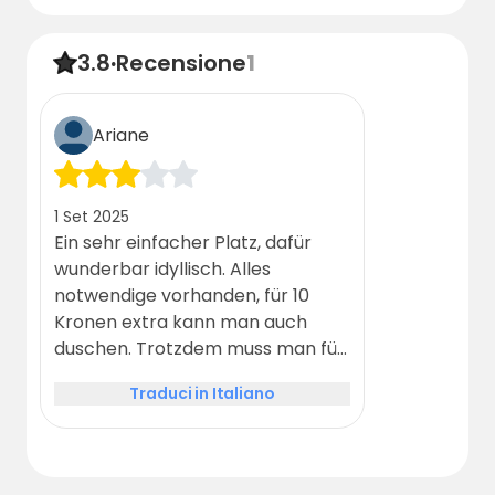
3.8
·
Recensione
1
Ariane
1 Set 2025
Ein sehr einfacher Platz, dafür
wunderbar idyllisch. Alles
notwendige vorhanden, für 10
Kronen extra kann man auch
duschen. Trotzdem muss man für
diesen Ort geschaffen sein.
Traduci in Italiano
Außerhalb der Saison ist es hier
tot, Nachts stockfinster und völlig
abgelegen von allem. Wir hatten
trotzdem einen schönen Abend