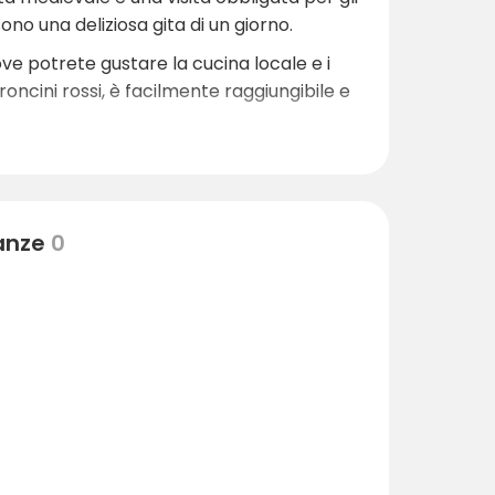
ono una deliziosa gita di un giorno.
ove potrete gustare la cucina locale e i
roncini rossi, è facilmente raggiungibile e
. Le spettacolari colline pirenaiche
tica a esplorare i sentieri che
i, mentre le strade panoramiche conducono
nanze
0
tz si trovano a circa 45 minuti di
n riva al mare ai tramonti sul mare,