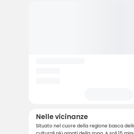
Nelle vicinanze
Situato nel cuore della regione basca della
culturali più amati della zona. A soli 15 m