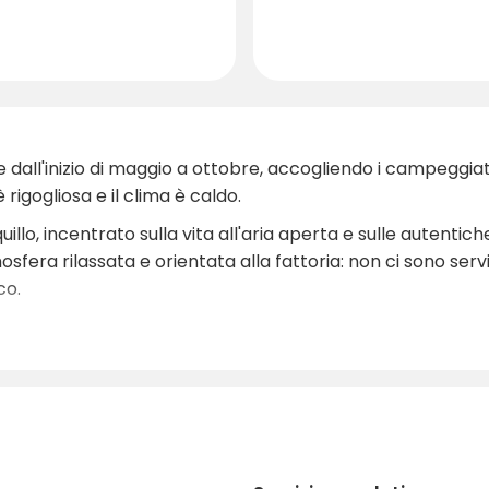
 dall'inizio di maggio a ottobre, accogliendo i campeggiato
rigogliosa e il clima è caldo.
llo, incentrato sulla vita all'aria aperta e sulle autentich
osfera rilassata e orientata alla fattoria: non ci sono serv
co.
bile (a pagamento).
iazzole (piccolo supplemento).
o il fiume.
l campeggio con un piccolo supplemento giornaliero.