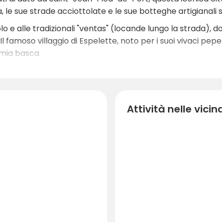
a, le sue strade acciottolate e le sue botteghe artigianali s
lo e alle tradizionali "ventas" (locande lungo la strada), d
l famoso villaggio di Espelette, noto per i suoi vivaci pepe
omia basca.
bondanza di attività all'aperto nei dintorni del campeggio
, i ciclisti e gli amanti dell'osservazione della fauna selva
è possibile praticare sport acquatici e avventure fluvial
Attività nelle vici
ramici mozzafiato.
ra, le splendide spiagge basche di Bayonne, Anglet e Biarri
 l'Oceano Atlantico. Dal nuoto al surf, dalle passeggiate i
abile di panorami montani e brezza oceanica.