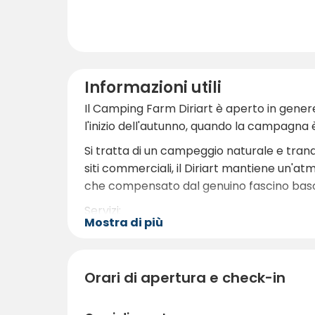
Informazioni utili
Il Camping Farm Diriart è aperto in genere
l'inizio dell'autunno, quando la campagna è 
Si tratta di un campeggio naturale e tranqui
siti commerciali, il Diriart mantiene un'atm
che compensato dal genuino fascino bas
Servizi:
Mostra di più
Blocco sanitario con docce e bagni.
Area lavanderia con lavatrice disponi
Allaccio elettrico e acqua in alcune p
Orari di apertura e check-in
Campo da petanque e aree di sosta lung
Gli animali domestici sono i benvenuti ne