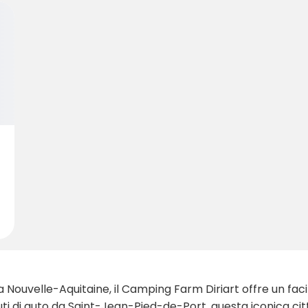
 Nouvelle-Aquitaine, il Camping Farm Diriart offre un facil
inuti di auto da Saint-Jean-Pied-de-Port, questa iconica ci