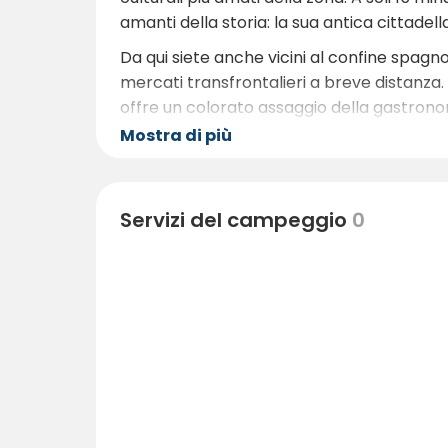
amanti della storia: la sua antica cittadell
Da qui siete anche vicini al confine spagno
mercati transfrontalieri a breve distanza. I
offre un colorato assaggio della gastron
Mostra di più
Gli amanti della natura apprezzeranno l'ab
intorno a Suhescun invitano gli escursionisti
attraversano la regione. Nelle vicinanze 
Servizi del campeggio
0
a vigneti, rifugi di montagna e punti pano
Per chi cerca un tocco di avventura costie
distanza, dove le sabbie dorate incontrano
questa costa completa un mix indimentic