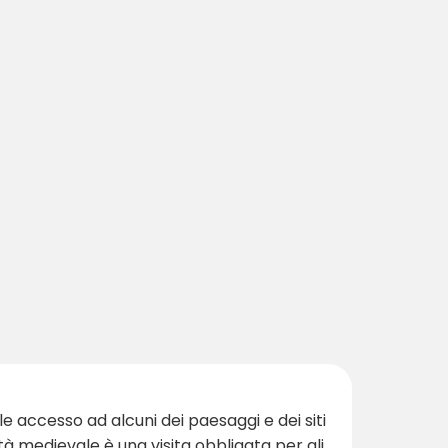
e accesso ad alcuni dei paesaggi e dei siti
ttà medievale è una visita obbligata per gli