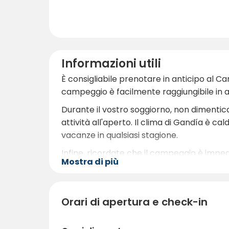
Informazioni utili
È consigliabile prenotare in anticipo al Ca
campeggio è facilmente raggiungibile in au
Durante il vostro soggiorno, non dimentic
attività all'aperto. Il clima di Gandía è c
vacanze in qualsiasi stagione.
Infine, ricordate che il campeggio è impegna
Mostra di più
conservazione dell'ambiente naturale. Go
offrirvi una vacanza perfetta sulla costa d
Orari di apertura e check-in