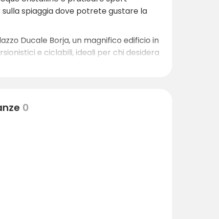
ar sulla spiaggia dove potrete gustare la
lazzo Ducale Borja, un magnifico edificio in
ionistici e ciclabili, ideali per chi desidera
a golf dove è possibile fare una partita in
, per cui è facile trovare tutto ciò di cui
nanze
0