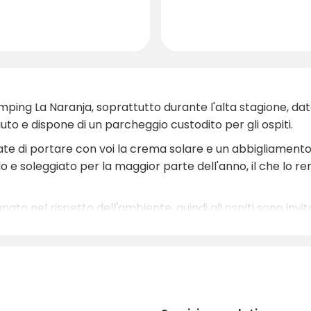
mping La Naranja, soprattutto durante l'alta stagione, data 
to e dispone di un parcheggio custodito per gli ospiti.
ate di portare con voi la crema solare e un abbigliamento
aldo e soleggiato per la maggior parte dell'anno, il che lo 
to nel rispetto dell'ambiente, quindi gli ospiti sono invita
detevi un soggiorno indimenticabile al Camping La Naranj
i Valencia!