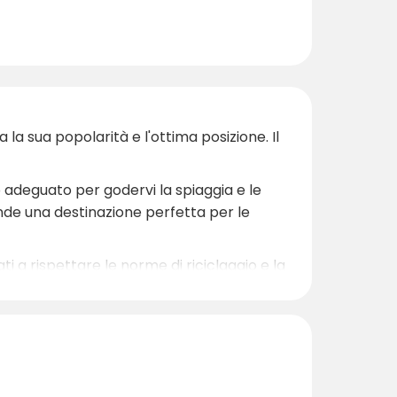
la sua popolarità e l'ottima posizione. Il
 adeguato per godervi la spiaggia e le
rende una destinazione perfetta per le
ti a rispettare le norme di riciclaggio e la
a, dove natura e comfort si uniscono per