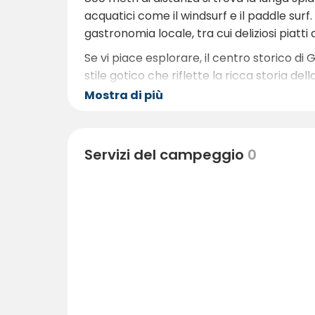
acquatici come il windsurf e il paddle surf
gastronomia locale, tra cui deliziosi piatti a
Se vi piace esplorare, il centro storico di 
stile gotico che riflette la ricca storia del
esplorare i paesaggi naturali di Valencia. 
Mostra di più
un ambiente spettacolare.
A pochi passi dal campeggio si trovano anc
Servizi del campeggio
0
si ha bisogno durante il soggiorno.