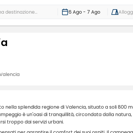
a destinazione...
6 Ago - 7 Ago
Allogg
ja
Valencia
o nella splendida regione di Valencia, situato a soli 800 m
peggio è un'oasi di tranquillità, circondata dalla natura,
si troppo dai servizi urbani.
 pensati per garantire il comfort dei suoi ospiti. Il campeggi