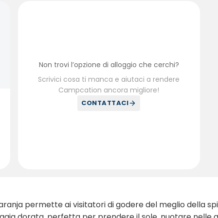
Non trovi l’opzione di alloggio che cerchi?
Scrivici cosa ti manca e aiutaci a rendere
Campcation ancora migliore!
CONTATTACI
ranja permette ai visitatori di godere del meglio della spia
aggia dorata, perfetta per prendere il sole, nuotare nelle 