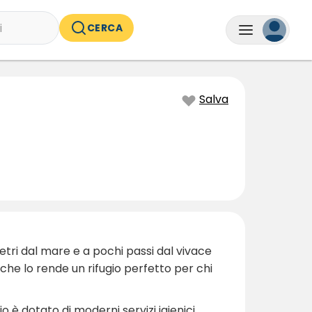
i
CERCA
Salva
etri dal mare e a pochi passi dal vivace
 che lo rende un rifugio perfetto per chi
o è dotato di moderni servizi igienici,