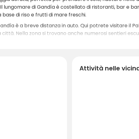
. Il lungomare di Gandía è costellato di ristoranti, bar e b
 base di riso e frutti di mare freschi.
Gandía è a breve distanza in auto. Qui potrete visitare il Pa
la città. Nella zona si trovano anche numerosi sentieri escurs
Per gli amanti del golf, nelle vicinanze si trova un campo d
he supermercati, negozi di moda e aree per il tempo libero
Attività nelle vici