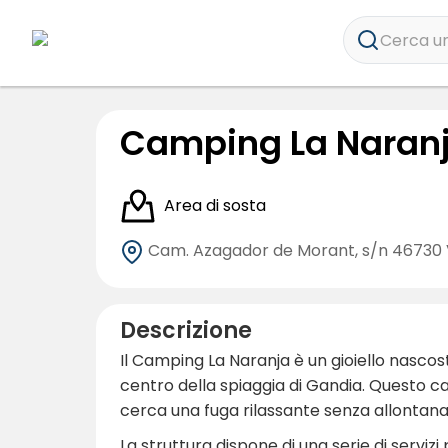
Cerca un
Camping La Naran
Area di sosta
Cam. Azagador de Morant, s/n
46730 
Descrizione
Il Camping La Naranja è un gioiello nascost
centro della spiaggia di Gandia. Questo cam
cerca una fuga rilassante senza allontanar
La struttura dispone di una serie di servizi