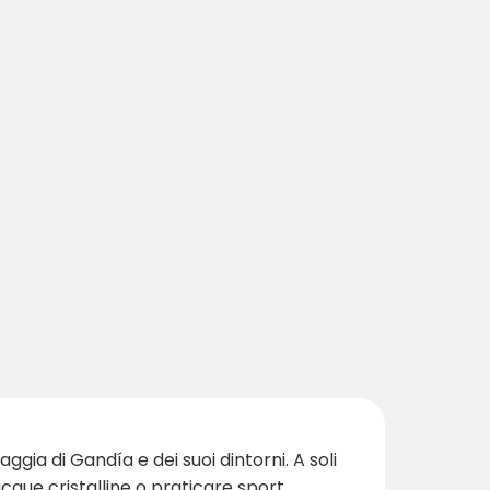
ggia di Gandía e dei suoi dintorni. A soli
acque cristalline o praticare sport