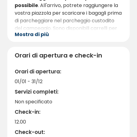
perfetto per i vacanzieri con animali
possibile
. All'arrivo, potrete raggiungere la
domestici.
vostra piazzola per scaricare i bagagli prima
di parcheggiare nel parcheggio custodito
del campeggio. Sono disponibili carrelli per
Mostra di più
la spesa e un barbecue è pronto all'uso su
richiesta.
Ogni piazzola dispone di un
allacciamento
Orari di apertura e check-in
elettrico a 16A
e i servizi igienici sono curati
nei minimi dettagli. Gli animali domestici
Orari di apertura:
sono i benvenuti, purché siano tenuti al
01/01 - 31/12
guinzaglio e le loro vaccinazioni siano
Servizi completi:
aggiornate. Poiché il campeggio non dispone
di wifi, potrete staccare completamente la
Non specificato
spina, godervi la pace e la tranquillità e
Check-in:
condividere momenti veri con la famiglia o
12.00
gli amici.
Check-out:
Non aspettate oltre
per prenotare la