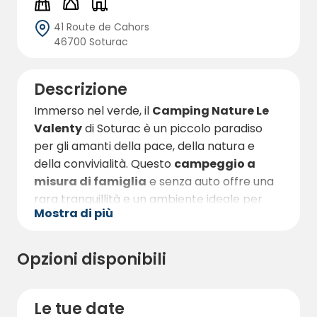
41 Route de Cahors
46700 Soturac
Descrizione
Immerso nel verde, il
Camping Nature Le
Valenty
di Soturac è un piccolo paradiso
per gli amanti della pace, della natura e
della convivialità. Questo
campeggio a
misura di famiglia
e senza auto offre una
rara tranquillità e un ambiente ideale per
Mostra di più
ricaricarsi in tutta serenità. Le piazzole sono
ampie, ombreggiate e ben separate, e
offrono privacy e immersione nella
Opzioni disponibili
lussureggiante campagna del Lot.
Il punto di forza del campeggio? Il suo
Le tue date
eccezionale parco acquatico
. Due piscine