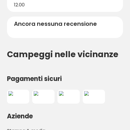
vostra vacanza al Camping Le Valenty: vi
12.00
aspetta una vacanza 100% natura, 100% Zen
e 300% amichevole!
Ancora nessuna recensione
Campeggi nelle vicinanze
Pagamenti sicuri
Aziende