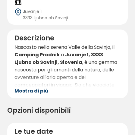
Juvanje 1
3333 Ljubno ob Savinji
Descrizione
Nascosto nella serena Valle della Savinja, il
Camping Prodnik
a
Juvanje 1, 3333
Ljubno ob Savinji, Slovenia
, è una gemma
nascosta per gli amanti della natura, delle
avventure all'aria aperta e dei
campeggiatori in viaggio. Sia che viaggiate
Mostra di più
con una roulotte, un camper o una tenda,
questo campeggio a conduzione familiare
promette un'autentica esperienza slovena
Opzioni disponibili
circondata da montagne, boschi e dal suono
rilassante del vicino
fiume Savinja
.
Le tue date
Il campeggio offre un totale di
32 piazzole,