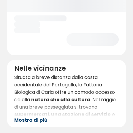
────────────────
🏄 Santa Cruz 10 km · Peniche 26 km · Ericeira
30 km · Nazaré 81 km
🛒 Supermercato, carburante & banca 1 km ·
💊 Farmacia 2 km
🏖️ Spiagge 5 km · 🚽 Punto di scarico 3 km
✈️ Aeroporto di Lisbona ~45 min
Nelle vicinanze
────────────────
Situata a breve distanza dalla costa
occidentale del Portogallo, la Fattoria
🌿 LA NOSTRA FATTORIA
Biologica di Caria offre un comodo accesso
────────────────
sia alla
natura che alla cultura
. Nel raggio
Dal 2015 la famiglia Caria coltiva qui con
di una breve passeggiata si trovano
metodo biologico e dal 2018 piantiamo
supermercati
,
una stazione di servizio
e
Mostra di più
ecosistemi agroforestali — produciamo cibo
la banca locale
, tutti a circa
1 km di
in modo sano e sostenibile.
distanza
. La
spiaggia più vicina
si trova a