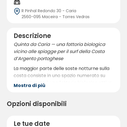
R Pinhal Redondo 30 - Caria
2560-095 Maceira - Torres Vedras
Descrizione
Quinta da Caria — una fattoria biologica
vicino alle spiagge per il surf della Costa
d’Argento portoghese
La maggior parte delle soste notturne sulla
costa consiste in uno spazio numerato su
ghiaia. Questa è una fattoria biologica attiva
Mostra di più
che mette a disposizione solo poche
piazzole private alla volta — così arrivate
Opzioni disponibili
come ospiti, non come numeri.
Le mattine significano caffè sotto gli alberi e,
se lo desiderate, una cassetta di verdure
Le tue date