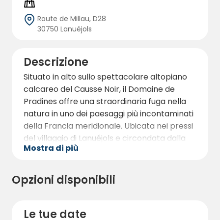
Route de Millau, D28
30750 Lanuéjols
Descrizione
Situato in alto sullo spettacolare altopiano
calcareo del Causse Noir, il Domaine de
Pradines offre una straordinaria fuga nella
natura in uno dei paesaggi più incontaminati
della Francia meridionale. Ubicata nei pressi
del villaggio di Lanuéjols e circondata dalla
Mostra di più
natura selvaggia del Parco Nazionale delle
Cévennes, questa struttura di vacanza unica
si trova a circa 900 metri di altitudine,
Opzioni disponibili
garantendo temperature estive gradevoli e
panorami mozzafiato.
Le tue date
Questa antica tenuta templare è stata