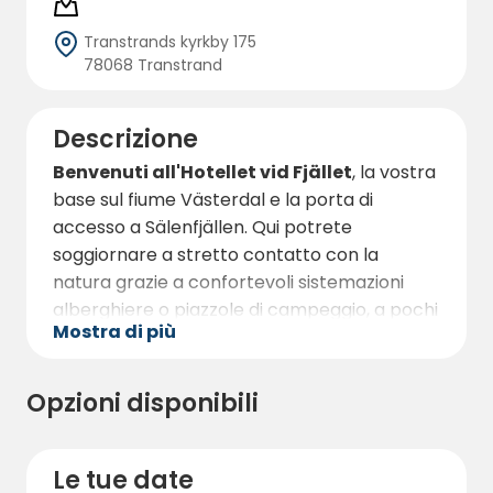
Transtrands kyrkby 175
78068 Transtrand
Descrizione
Benvenuti all'Hotellet vid Fjället
, la vostra
base sul fiume Västerdal e la porta di
accesso a Sälenfjällen. Qui potrete
soggiornare a stretto contatto con la
natura grazie a confortevoli sistemazioni
alberghiere o piazzole di campeggio, a pochi
Mostra di più
minuti dalle piste da sci, dai sentieri
escursionistici e dalla partenza della
Vasaloppet. Sistemazioni per il relax e
Opzioni disponibili
l'avventura, tutto l'anno.
L**'hotel Fjället** è situato in una splendida
Le tue date
posizione lungo il fiume Västerdal a