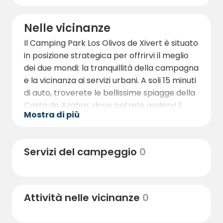
Nelle vicinanze
Il Camping Park Los Olivos de Xivert è situato
in posizione strategica per offrirvi il meglio
dei due mondi: la tranquillità della campagna
e la vicinanza ai servizi urbani. A soli 15 minuti
di auto, troverete le bellissime spiagge della
Costa de Azahar, dove potrete godervi il
Mostra di più
sole e il Mar Mediterraneo.
Nella vicina Alcalà de Xivert troverete una
varietà di ristoranti, bar e negozi che offrono
Servizi del campeggio
0
prodotti locali e specialità culinarie. Questo
affascinante villaggio vanta anche diversi siti
storici, come la chiesa di San Juan Bautista e
Attività nelle vicinanze
0
il campanile, che meritano una visita.
Per gli amanti della natura, la regione offre