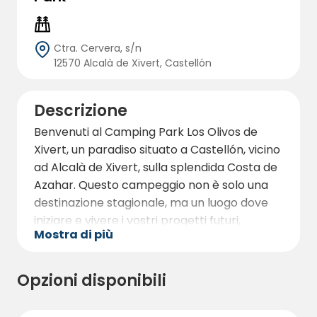
Ctra. Cervera, s/n
12570 Alcalà de Xivert, Castellón
Descrizione
Benvenuti al Camping Park Los Olivos de
Xivert, un paradiso situato a Castellón, vicino
ad Alcalà de Xivert, sulla splendida Costa de
Azahar. Questo campeggio non è solo una
destinazione stagionale, ma un luogo dove
iniziare e vivere i vostri progetti futuri,
Mostra di più
circondati dalla natura e dalla tranquillità.
La nostra struttura, ampia e spaziosa, è
Opzioni disponibili
stata progettata per offrire la migliore
esperienza di campeggio. Offriamo piazzole
spaziose, circondate da ulivi, che