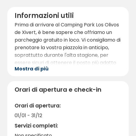
numerosi percorsi escursionistici e ciclabili
che permettono di esplorare i paesaggi
Informazioni utili
naturali e la fauna della zona. È inoltre
Prima di arrivare al Camping Park Los Olivos
possibile visitare il Parco Naturale della
de Xivert, è bene sapere che offriamo un
Sierra de Irta, una splendida riserva naturale
parcheggio gratuito in loco. Vi consigliamo di
a breve distanza.
prenotare la vostra piazzola in anticipo,
soprattutto durante l'alta stagione, per
essere sicuri di ottenere il posto più adatto
Mostra di più
alle vostre esigenze.
Il nostro campeggio è pet-friendly, quindi
anche i vostri amici a quattro zampe sono i
Orari di apertura e check-in
benvenuti. Durante il vostro soggiorno, il
nostro personale cordiale e disponibile sarà
Orari di apertura:
sempre a disposizione per aiutarvi a
01/01 - 31/12
risolvere qualsiasi dubbio o necessità.
Servizi completi:
Al Camping Park Los Olivos de Xivert
Non specificato