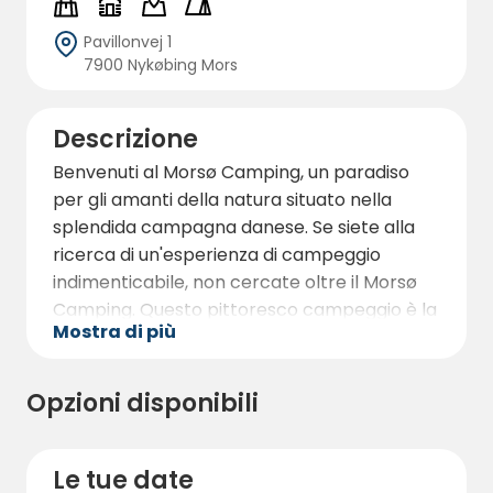
Pavillonvej 1
7900 Nykøbing Mors
Descrizione
Benvenuti al Morsø Camping, un paradiso
per gli amanti della natura situato nella
splendida campagna danese. Se siete alla
ricerca di un'esperienza di campeggio
indimenticabile, non cercate oltre il Morsø
Camping. Questo pittoresco campeggio è la
Mostra di più
destinazione perfetta per famiglie, coppie e
viaggiatori solitari che desiderano
riconnettersi con la natura e creare ricordi
Opzioni disponibili
duraturi.
Immergetevi nell'ambiente sereno e
Le tue date
tranquillo del Morsø Camping. Immerso tra