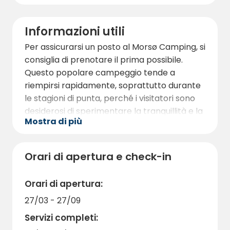
Informazioni utili
Per assicurarsi un posto al Morsø Camping, si
consiglia di prenotare il prima possibile.
Questo popolare campeggio tende a
riempirsi rapidamente, soprattutto durante
le stagioni di punta, perché i visitatori sono
desiderosi di sperimentare la tranquillità e la
Mostra di più
bellezza naturale della zona. Il Morsø
Camping accoglie gli animali domestici,
assicurando che i vostri compagni a quattro
Orari di apertura e check-in
zampe possano unirsi all'avventura del
campeggio. Inoltre, il campeggio offre la
Orari di apertura:
connessione Wi-Fi, consentendovi di
27/03 - 27/09
rimanere in contatto con i vostri cari e di
condividere le vostre esperienze
Servizi completi:
memorabili. Preparatevi a un'esperienza