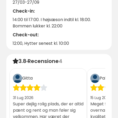
27/03-27/09
indimenticabile al Morsø Camping e
Check-in:
prenotate il vostro soggiorno oggi stesso!
14:00 til 17:00. I højsæson indtil kl. 18:00.
Bommen lukker kl. 22:00
Check-out:
12:00, Hytter senest kl. 10:00
3.8
·
Recensione
4
Gitta
Palle lau
31 Lug 2026
15 Lug 2026
Super dejlig rolig plads, der er altid
Meget Slidt h
pænt og rent og man føler sig
overnatning. F
velkommen. Har været der
kvalitet 😔