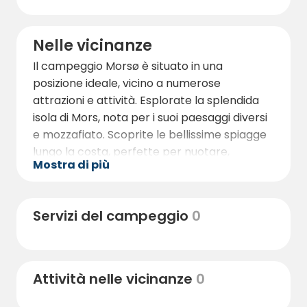
Nelle vicinanze
Il campeggio Morsø è situato in una
posizione ideale, vicino a numerose
attrazioni e attività. Esplorate la splendida
isola di Mors, nota per i suoi paesaggi diversi
e mozzafiato. Scoprite le bellissime spiagge
lungo la costa, perfette per nuotare,
Mostra di più
prendere il sole e fare beachcombing.
Visitate il parco floreale e lo zoo di
Jesperhus, dove potrete ammirare fiori
Servizi del campeggio
0
vivaci e incontrare una varietà di animali.
Non perdete l'occasione di esplorare la
famosa Hanklit Cliff, una magnifica
formazione geologica che offre una vista
Attività nelle vicinanze
0
panoramica sulla campagna circostante.