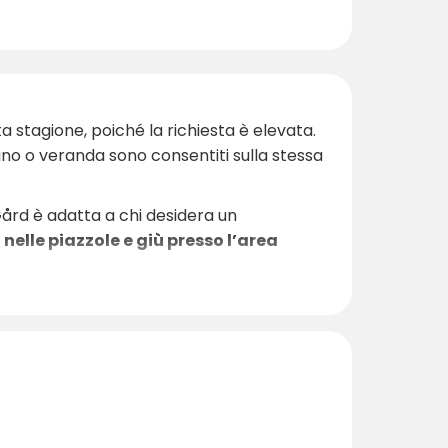
ta stagione, poiché la richiesta è elevata.
ino o veranda sono consentiti sulla stessa
Gård è adatta a chi desidera un
à nelle piazzole e giù presso l’area
qui vi è molto da vivere e scoprire. In
nti sullo specchio d’acqua. In primavera e
di Ryda vantano una ricca fauna selvatica e
rnire suggerimenti su attività e mete per
nte di qualche giorno di relax sul lago,