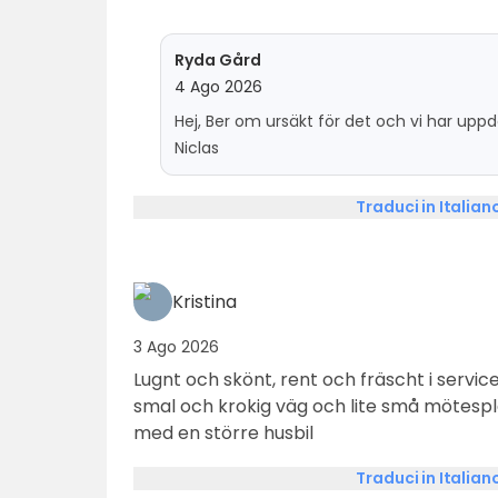
Ryda Gård
4 Ago 2026
Hej, Ber om ursäkt för det och vi har up
Niclas
Traduci in Italian
Kristina
3 Ago 2026
Lugnt och skönt, rent och fräscht i service
smal och krokig väg och lite små mötes
med en större husbil
Traduci in Italian