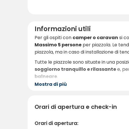
Informazioni utili
Per gli ospiti con
camper o caravan
si co
Massimo 5 persone
per piazzola. Le tend
piazzola, ma in caso di installazione di t
Tutte le piazzole sono situate in una pos
soggiorno tranquillo e rilassante
e, per
balneare
.
Mostra di più
Si consiglia di mettere in valigia
costume 
estate il lago Åsunden è ideale per il nuot
in autunno l’area invita alla pesca, al tre
Orari di apertura e check-in
si possono avvistare aquile di mare, nibbi r
Il personale di Ryda Gård è noto per la s
Orari di apertura:
escursioni. Che siate alla ricerca di un f