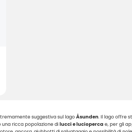
 estremamente suggestiva sul lago
Åsunden
. Il lago offre
 è una ricca popolazione di
lucci e lucioperca
e, per gli ap
otore, ancora, giubbotti di salvataggio e possibilità di n