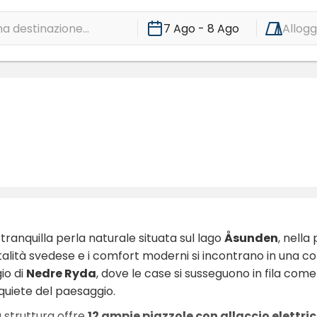
a destinazione...
7 Ago - 8 Ago
Allogg
 tranquilla perla naturale situata sul lago
Åsunden
, nella
pitalità svedese e i comfort moderni si incontrano in una 
io di
Nedre Ryda
, dove le case si susseguono in fila come
 quiete del paesaggio.
la struttura offre
12 ampie piazzole con allaccio elettri