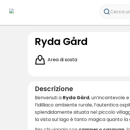
Cerca un
Ryda Gård
Area di sosta
Descrizione
Benvenuti a
Ryda Gård
, un’incantevole e
l’idilliaco ambiente rurale, l’autentica os
splendidamente situata nel piccolo villagg
la vista sul lago è tanto magica quanto la
Per chi viaggia con
camper o caravan
, 