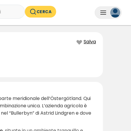
i
CERCA
Salva
 parte meridionale dell’Östergötland. Qui
combinazione unica. L’azienda agricola è
 nel “Bullerbyn” di Astrid Lindgren e dove
co
, situate in un ambiente tranquillo e