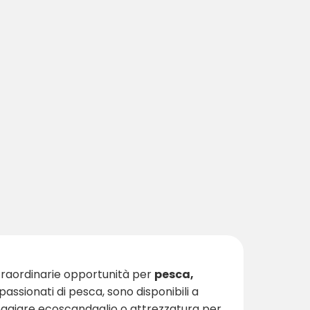
 straordinarie opportunità per
pesca,
passionati di pesca, sono disponibili a
oleggiare ecoscandaglio o attrezzatura per