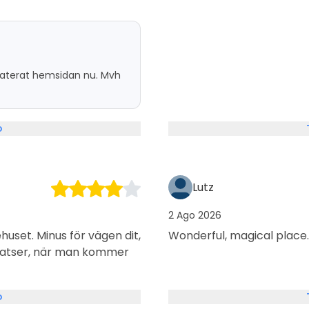
pdaterat hemsidan nu. Mvh
o
Lutz
2 Ago 2026
huset. Minus för vägen dit,
Wonderful, magical place.
platser, när man kommer
o