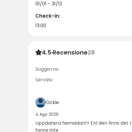
Ryda Gård è un luogo al quale desidereret
01/01 - 31/12
Prenotate il vostro soggiorno già oggi e sc
Check-in:
13:00
4.5
·
Recensione
28
Soggiorno
Servizio
Ockie
4 Ago 2026
Uppdatera hemsidan!!! Enl den finns det
fanns inte