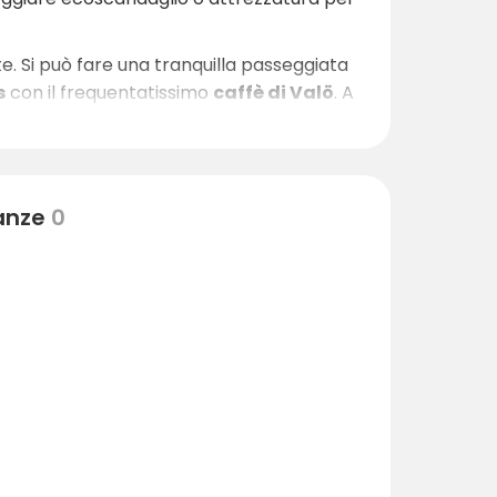
ate. Si può fare una tranquilla passeggiata
s
con il frequentatissimo
caffè di Valö
. A
erienze. Per ulteriori informazioni su
nanze
0