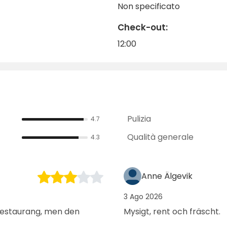
e tornare.
Non specificato
oprite perché così tanti ospiti tornano in questa idilliaca
Check-out:
12:00
Pulizia
4.7
Qualità generale
4.3
Anne Älgevik
3 Ago 2026
 restaurang, men den
Mysigt, rent och fräscht.