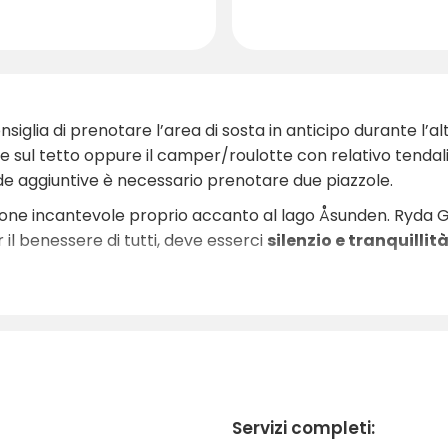
nsiglia di prenotare l’area di sosta in anticipo durante l’al
e sul tetto oppure il camper/roulotte con relativo tendal
ende aggiuntive è necessario prenotare due piazzole.
izione incantevole proprio accanto al lago Åsunden. Ryda 
 il benessere di tutti, deve esserci
silenzio e tranquillit
da bagno, canna da pesca e scarpe comode
, perché 
o e le gite in barca, e le serate regalano tranquille tramo
kking e all’esplorazione della natura selvaggia. I dintorni 
eali, cervi, cinghiali e molto altro ancora.
ua
cordialità e il servizio personalizzato
ed è lieto di fo
Servizi completi:
ine settimana romantico, di una vacanza attiva o sempliceme