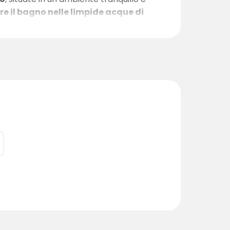
re il bagno nelle limpide acque di
co delle acque grigie. Uscendo dalla
e.
e verso le piazzole. Saranno lieti di
iare una barca, ecc.
on un proprio carattere e un elevato
i igienici, Wi-Fi e
spazi esterni privati
con
ascuna di 5–7 posti letto e sono ideali per
tto, mentre
Lillstugan
dispone di 2 piccole
ggiori informazioni sulle case e sulla
sto in cui il tempo rallenta e lo stress