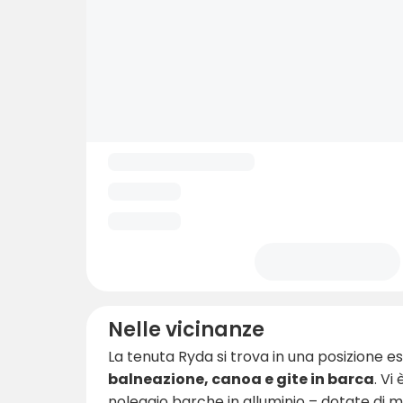
Nelle vicinanze
La tenuta Ryda si trova in una posizione
balneazione, canoa e gite in barca
. Vi
noleggio barche in alluminio – dotate di m