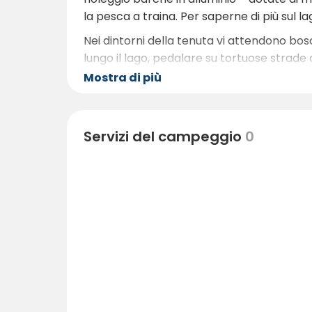
la pesca a traina. Per saperne di più sul 
Nei dintorni della tenuta vi attendono bosc
lungo il lago, pedalare su tortuose strade
Valö è presente anche una spiaggia attrez
Mostra di più
Per chi desidera effettuare un’escursione 
Kinda, visitare
Kindaturism.se
Servizi del campeggio
0