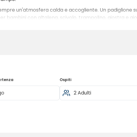
mpre un'atmosfera calda e accogliente. Un padiglione sul
er bambini con altalena, scivolo, trampolino, giostra e gi
dotti alimentari come pane, margarina, gelati, caramelle e 
pellini, bandiere e pennoni.
 aperto tutto l'anno, con servizi igienici, lavatrice, asci
artenza
Ospiti