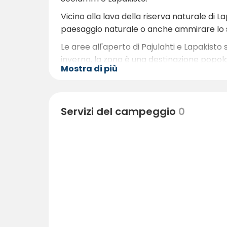
Vicino alla lava della riserva naturale di L
paesaggio naturale o anche ammirare lo sc
Le aree all'aperto di Pajulahti e Lapakisto 
inverno, la zona è una destinazione popolar
Mostra di più
aperta, una salsiccia e una cioccolata cal
rilassarvi nella sauna a legna.
Servizi del campeggio
0