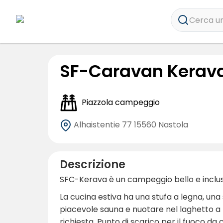
Cerca un
SF-Caravan Kerav
Piazzola campeggio
Alhaistentie 77
15560 Nastola
Descrizione
SFC-Kerava è un campeggio bello e inclusi
La cucina estiva ha una stufa a legna, una
piacevole sauna e nuotare nel laghetto a 
richiesta. Punto di scarico per il fuoco da