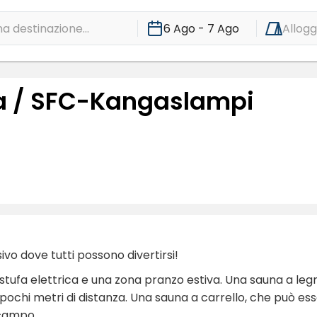
a destinazione...
6 Ago - 7 Ago
Allogg
a / SFC-Kangaslampi
vo dove tutti possono divertirsi!
 stufa elettrica e una zona pranzo estiva. Una sauna a legn
pochi metri di distanza. Una sauna a carrello, che può es
 campo.