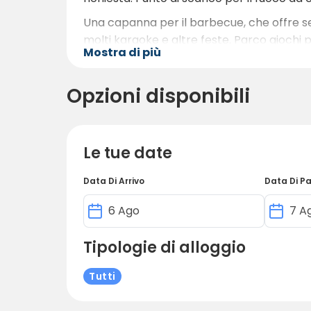
Una capanna per il barbecue, che offre se
molti karaoke e altre feste. Parco giochi p
Mostra di più
informazioni, vedere la pagina Prezzi).
Presso l'ufficio è possibile acquistare pro
Opzioni disponibili
forniture come repellenti per zanzare, cap
È presente un edificio per la manutenzione,
potabile.
Le tue date
Data Di Arrivo
Data Di P
Tipologie di alloggio
Tutti