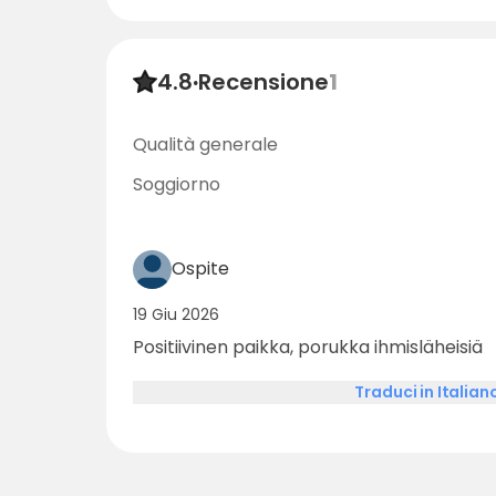
4.8
·
Recensione
1
Qualità generale
Soggiorno
Ospite
19 Giu 2026
Positiivinen paikka, porukka ihmisläheisiä
Traduci in Italian