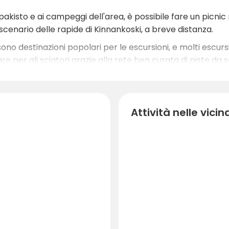
apakisto e ai campeggi dell'area, è possibile fare un picnic
enario delle rapide di Kinnankoski, a breve distanza.
sono destinazioni popolari per le escursioni, e molti escurs
e per gli sciatori grazie alla rete ben curata di piste da
da nella casa di Kangis a Mölytuva sono particolarmente gu
Attività nelle vici