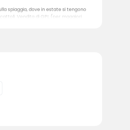
la spiaggia, dove in estate si tengono
ocattoli. Vendita di GPL (per maggiori
bibite. Sono disponibili anche altre
ugatrice, docce, cucina e un punto d'acqua