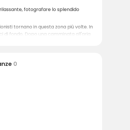
 rilassante, fotografare lo splendido
ionisti tornano in questa zona più volte. In
 sci di fondo. Dopo una camminata all'aria
stose. Alla fine della giornata, potrete
nanze
0