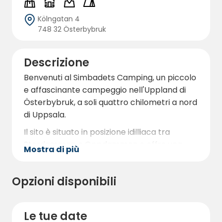
Kölngatan 4
748 32 Österbybruk
Descrizione
Benvenuti al Simbadets Camping, un piccolo
e affascinante campeggio nell'Uppland di
Österbybruk, a soli quattro chilometri a nord
di Uppsala.
Il sito è situato in posizione idilliaca tra
Stordammen e Oppdammen e offre una
Mostra di più
perfetta combinazione di natura e servizi.
Qui potrete godere di un'area balneare con
Opzioni disponibili
una torre per i tuffi alta 10 metri, lunghi
pontili per la balneazione e una spiaggia
sabbiosa per rilassanti giornate in acqua.
Le tue date