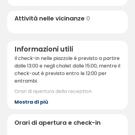
attrazioni come il giardino dell'aranciera, un
negozio di seconda mano, negozi di
Attività nelle vicinanze
0
antiquariato e un museo delle carrozze.
Per chi è interessato alla cultura, ci sono
anche caffè, una locanda e la possibilità di
effettuare visite guidate al maniero e alla
Informazioni utili
fucina dei papaveri.
Il check-in nelle piazzole è previsto a partire
I più avventurosi possono prenotare una via
dalle 13:00 e negli chalet dalle 15:00, mentre il
ferrata guidata nella vecchia miniera del XVI
check-out è previsto entro le 12:00 per
secolo. Si tratta di scendere con una fune a
entrambi.
80 metri di profondità e di vivere un
Orari di apertura della reception
ambiente assolutamente unico.
Mostra di più
1 giugno-31 agosto:
Lunedì-Giovedì 12-18
Orari di apertura e check-in
venerdì-sabato 12-21
Durante la bassa stagione, la reception non