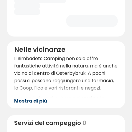
Nelle vicinanze
Il Simbadets Camping non solo offre
fantastiche attività nella natura, ma è anche
vicino al centro di Österbybruk. A pochi
passi si possono raggiungere una farmacia,
la Coop, l'Ica e vari ristoranti e negozi.
La zona è ricca di cultura e di storia e la
Mostra di più
piazza ospita pizzerie, un panificio e una
gelateria.
Servizi del campeggio
0
La zona del maniero, a soli cinque minuti a
piedi dal campeggio, offre una serie di