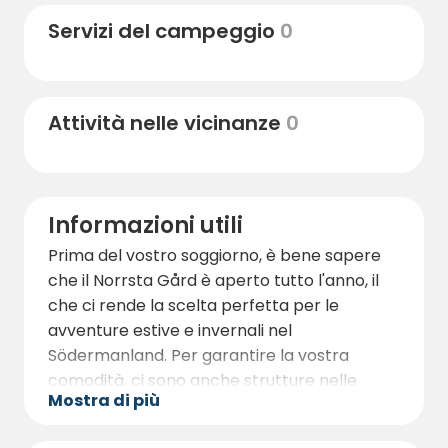
piedi e in bicicletta che vi porteranno
Servizi del campeggio
0
attraverso splendide riserve naturali e
paesaggi pittoreschi. Non perdete
l'occasione di scoprire luoghi storici come le
pietre runiche e la bellissima chiesa di Aspö,
Attività nelle vicinanze
0
tutti facilmente raggiungibili in bicicletta dal
campeggio.
Informazioni utili
Prima del vostro soggiorno, è bene sapere
che il Norrsta Gård è aperto tutto l'anno, il
che ci rende la scelta perfetta per le
avventure estive e invernali nel
Södermanland. Per garantire la vostra
comodità, ci sono anche strutture nelle
Mostra di più
vicinanze che contribuiscono a un soggiorno
piacevole e senza problemi. Non