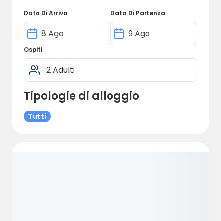
mezzo dello splendido paesaggio del
Data Di Arrivo
Data Di Partenza
Södermanland!
Ospiti
Tipologie di alloggio
Tutti