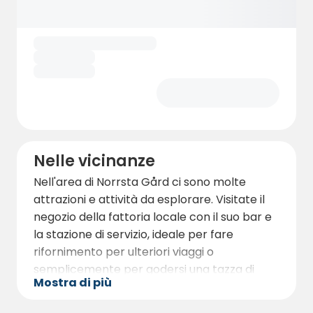
Nelle vicinanze
Nell'area di Norrsta Gård ci sono molte
attrazioni e attività da esplorare. Visitate il
negozio della fattoria locale con il suo bar e
la stazione di servizio, ideale per fare
rifornimento per ulteriori viaggi o
semplicemente per godersi una tazza di
Mostra di più
caffè ammirando l'atmosfera rurale. Per i più
avventurosi, la zona offre ottimi percorsi a