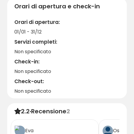
dimenticate di mettere in valigia la bicicletta
Orari di apertura e check-in
o le scarpe da trekking per esplorare i
dintorni panoramici e le attrazioni storiche
Orari di apertura:
della zona. Saremo lieti di darvi il benvenuto
01/01 - 31/12
allo Ställplats Norrsta Gård per un soggiorno
memorabile nel bel mezzo dello splendido
Servizi completi:
paesaggio svedese!
Non specificato
Check-in:
Non specificato
Check-out:
Non specificato
2.2
·
Recensione
2
Eva
Ospite