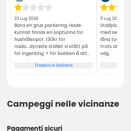
22 Lug 2026
11 Lug 2025
Bara en grus parkering. Hade
Ställplats br
kunnat finnas en soptunna för
med servering
hushållsopor. 130kr för
låna toalett.
nada....dyraste stället vi stått på
trots att stä
för ingenting. + för butiken å att
väg.
kunna tanka iallafall.
Traduci in Italiano
Tradu
Campeggi nelle vicinanze
Pagamenti sicuri