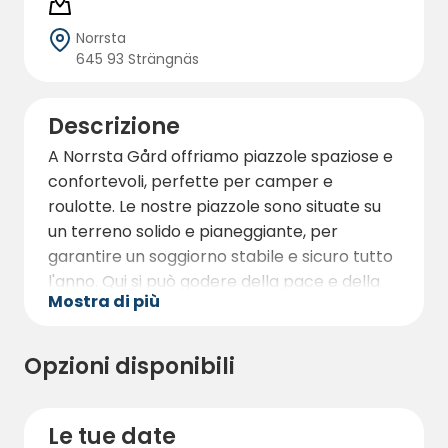
Norrsta
645 93 Strängnäs
Descrizione
A Norrsta Gård offriamo piazzole spaziose e
confortevoli, perfette per camper e
roulotte. Le nostre piazzole sono situate su
un terreno solido e pianeggiante, per
garantire un soggiorno stabile e sicuro tutto
l'anno. Qui si può godere della pace e della
Mostra di più
tranquillità della natura circostante, pur
avendo la comodità della vicinanza a
Strängnäs e a Enköping lungo la strada 55.
Opzioni disponibili
Inoltre, ci sono opportunità di aree verdi per
rilassanti passeggiate e giri in bicicletta.
Benvenuti a scoprire un'oasi di pace nel
Le tue date