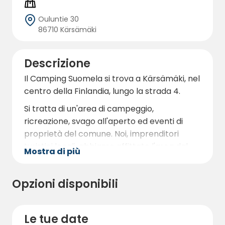
Ouluntie 30
86710 Kärsämäki
Descrizione
Il Camping Suomela si trova a Kärsämäki, nel
centro della Finlandia, lungo la strada 4.
Si tratta di un'area di campeggio,
ricreazione, svago all'aperto ed eventi di
proprietà del comune. Noi, imprenditori
turistici locali, abbiamo affittato l'area dal
Mostra di più
comune per un periodo di tempo limitato.
Vi diamo un caloroso benvenuto per
Opzioni disponibili
soggiornare e divertirvi e per scoprire i
servizi offerti dal comune.
Le tue date
https://visitkarsamaki.fi