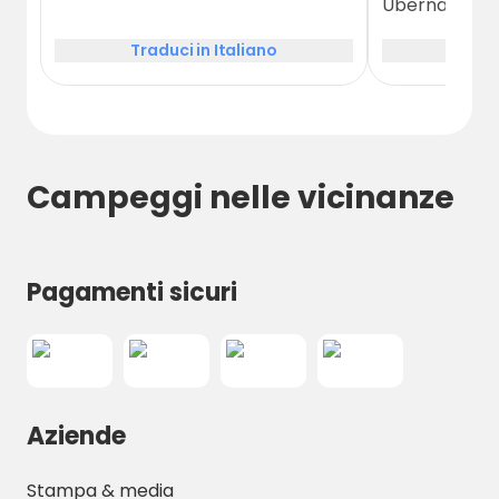
Übernachtun
werden von s
Traduci in Italiano
Tradu
engagierten
Leuten betrie
ordentlich un
sehr gut gefa
Campeggi nelle vicinanze
Pagamenti sicuri
Aziende
Stampa & media