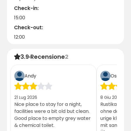
Check-in:
15:00
Check-out:
12:00
3.9
·
Recensione
2
Andy
Ospite
21 Lug 2026
8 Giu 2026
Nice place to stay for a night,
Rustikal trif
facilities were a bit old but clean.
ohne das nega
Good place to empty grey water
urige kleine,
& chemical toilet.
mit sanitäre