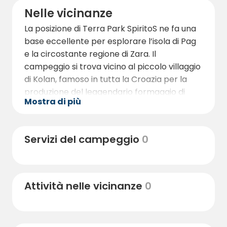
naturale di grande bellezza, Terra Park
Nelle vicinanze
SpiritoS offre un’esperienza di campeggio
La posizione di Terra Park SpiritoS ne fa una
indimenticabile su una delle isole più
base eccellente per esplorare l’isola di Pag
particolari della Croazia.
e la circostante regione di Zara. Il
campeggio si trova vicino al piccolo villaggio
di Kolan, famoso in tutta la Croazia per la
produzione del leggendario formaggio di
Mostra di più
Pag. Gli amanti del formaggio non
dovrebbero perdere l’occasione di visitare i
produttori locali, come il caseificio Gligora,
Servizi del campeggio
0
situato a breve distanza in auto dal
campeggio.
Diverse splendide spiagge si trovano nelle
Attività nelle vicinanze
0
vicinanze, tra cui la spiaggia di Sveti Duh
direttamente accanto al campeggio e la
spiaggia di Čista, a circa 1–2 km di distanza.
La costa è rinomata per le sue acque