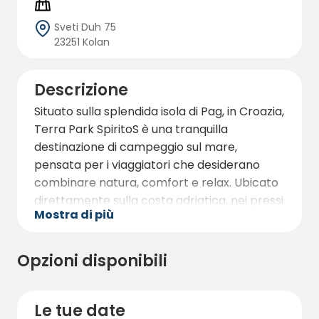
Sveti Duh 75
23251 Kolan
Descrizione
Situato sulla splendida isola di Pag, in Croazia,
Terra Park SpiritoS è una tranquilla
destinazione di campeggio sul mare,
pensata per i viaggiatori che desiderano
combinare natura, comfort e relax. Ubicato
direttamente sulla costa adriatica, nei pressi
Mostra di più
del villaggio di Kolan, il campeggio gode di
una vista spettacolare sul mare cristallino e
sull’imponente catena montuosa del Velebit.
Opzioni disponibili
La struttura è particolarmente apprezzata
dagli ospiti in cerca di piazzole per camper
in Croazia, ampie piazzole per campeggio e
Le tue date