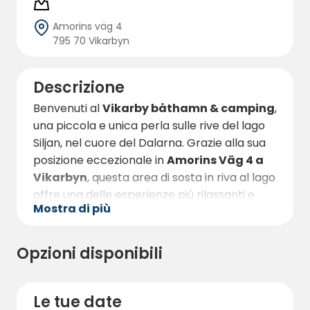
Amorins väg 4
795 70 Vikarbyn
Descrizione
Benvenuti al
Vikarby båthamn & camping
,
una piccola e unica perla sulle rive del lago
Siljan, nel cuore del Dalarna. Grazie alla sua
posizione eccezionale in
Amorins Väg 4 a
Vikarbyn
, questa area di sosta in riva al lago
offre una delle esperienze più rilassanti e
Mostra di più
panoramiche che si possano immaginare,
con una vista impareggiabile sulle scintillanti
acque del Siljan e sui dolci paesaggi della
Opzioni disponibili
regione circostante.
Qui si soggiorna letteralmente sull’acqua,
Le tue date
con immediata vicinanza sia alla vita del