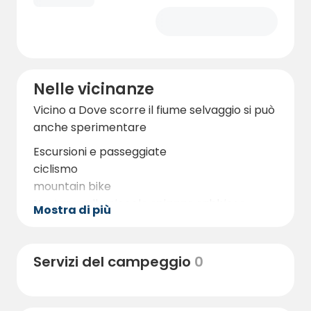
Nelle vicinanze
Vicino a Dove scorre il fiume selvaggio si può
anche sperimentare
Escursioni e passeggiate
ciclismo
mountain bike
Nuotare sulle piccole spiagge sabbiose
Mostra di più
lungo il fiume
rafting
Visitare le grotte vicine con un'escursione
Servizi del campeggio
0
avventurosa
La raccolta di bacche e funghi inizia in
agosto