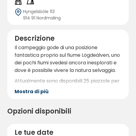
Hyngelsböle 113
914 91 Nordmaling
Descrizione
Il campeggio gode di una posizione
fantastica proprio sul fiume Lögdeälven, uno
dei pochi fiumi svedesi ancora inesplorati e
dove è possibile vivere la natura selvaggia.
Attualmente sono disponibili 25 piazzole per
roulotte, camper o tende. È possibile
Mostra di più
soggiornare per una notte, una settimana o
per l'intera stagione.
Opzioni disponibili
In loco sono presenti diverse aree barbecue
con vista sul fiume e due servizi igienici a
secco con la possibilità di scaricare le acque
Le tue date