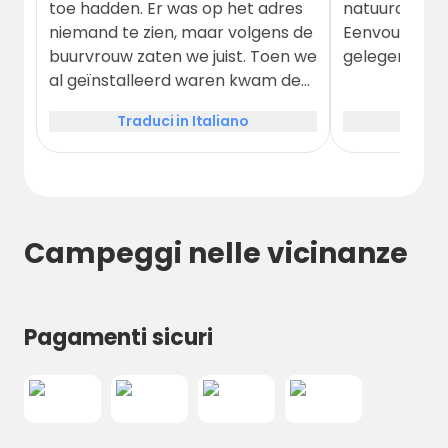
toe hadden. Er was op het adres
natuurcampee
niemand te zien, maar volgens de
Eenvoudig, sf
buurvrouw zaten we juist. Toen we
gelegen.
al geïnstalleerd waren kwam de
zogenaamde eigenaar er aan die
Traduci in Italiano
Tradu
ons op bijzonder onvriendelijk
wijze wegjoeg. We moesten naar
een camping 2km verderop, een
camping met een andere naam.
Hij weigerde onze reservatie te
Campeggi nelle vicinanze
bekijken of ons verder te helpen.
We voelen ons opgelicht.
Pagamenti sicuri