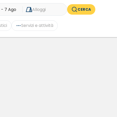
 - 7 Ago
Alloggi
CERCA
tici
Servizi e attività